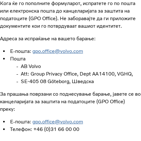
Кога ќе го пополните формуларот, испратете го по пошта
или електронска пошта до канцеларијата за заштита на
податоците (GPO Office). Не заборавајте да ги приложите
документите кои го потврдуваат вашиот идентитет.
Адреса за испраќање на вашето барање:
Е-пошта:
gpo.office@volvo.com
Пошта
- AB Volvo
- Att: Group Privacy Office, Dept AA14100, VGHQ,
- SE-405 08 Göteborg, Шведска
За прашања поврзани со поднесување барање, јавете се во
канцеларијата за заштита на податоците (GPO Office)
преку:
Е-пошта:
gpo.office@volvo.com
Телефон: +46 (0)31 66 00 00