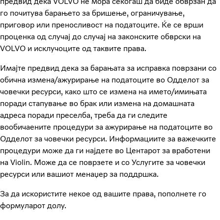
предвид дека VOLVO не мора секогаш да биде обврзан да
го почитува барањето за бришење, ограничување,
приговор или преносливост на податоците. Ќе се врши
проценка од случај до случај на законските обврски на
VOLVO и исклучоците од таквите права.
Имајте предвид дека за барањата за исправка поврзани со
обична измена/ажурирање на податоците во Одделот за
човечки ресурси, како што се измена на името/имињата
поради стапување во брак или измена на домашната
адреса поради преселба, треба да ги следите
вообичаените процедури за ажурирање на податоците во
Одделот за човечки ресурси. Информациите за важечките
процедури може да ги најдете во Центарот за вработени
на Violin. Може да се поврзете и со Услугите за човечки
ресурси или вашиот менаџер за поддршка.
За да искористите некое од вашите права, пополнете го
формуларот долу.