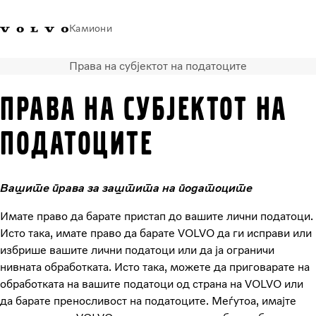
Камиони
Права на субјектот на податоците
Volvo Trucks - Македонија -
Продавница за Volvo
Најава
Македонија
Контакти
Trucks
ПРАВА НА СУБЈЕКТОТ НА
Транспортни решенија
ПОДАТОЦИТЕ
Камиони
Кампањи
Услуги
Вашите права за заштита на податоците
Локатор на дилери
Имате право да барате пристап до вашите лични податоци.
News
Исто така, имате право да барате VOLVO да ги исправи или
За нас
избрише вашите лични податоци или да ја ограничи
Volvo Truck Builder
нивната обработката. Исто така, можете да приговарате на
Контактирајте нѐ
обработката на вашите податоци од страна на VOLVO или
да барате преносливост на податоците. Меѓутоа, имајте