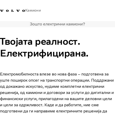
Камиони
Зошто електрични камиони?
Volvo Trucks - Македонија -
Продавница за Volvo
Најава
Македонија
Контакти
Trucks
Твојата реалност.
Транспортни решенија
Електрифицирана.
Камиони
Кампањи
Услуги
Локатор на дилери
Електромобилноста влезе во нова фаза – подготвена за
News
уште поширок опсег на транспортни операции. Поддржани
За нас
од докажано искуство, нудиме комплетни електрични
решенија, од камиони и договори за услуги до дигитални и
Volvo Truck Builder
финансиски услуги, прилагодени на вашите деловни цели
Контактирајте нѐ
и цели за одржливост. Каде и да работите, ние сме
подготвени да ги направиме електричните решенија да