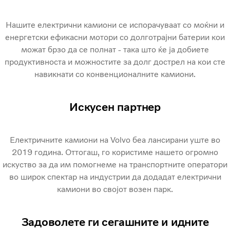
Нашите електрични камиони се испорачуваат со моќни и
енергетски ефикасни мотори со долготрајни батерии кои
можат брзо да се полнат - така што ќе ја добиете
продуктивноста и можностите за долг дострел на кои сте
навикнати со конвенционалните камиони.
Искусен партнер
Електричните камиони на Volvo беа лансирани уште во
2019 година. Оттогаш, го користиме нашето огромно
искуство за да им помогнеме на транспортните оператори
во широк спектар на индустрии да додадат електрични
камиони во својот возен парк.
Задоволете ги сегашните и идните