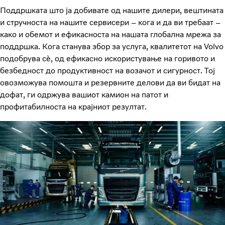
Поддршката што ја добивате од нашите дилери, вештината
и стручноста на нашите сервисери – кога и да ви требаат –
како и обемот и ефикасноста на нашата глобална мрежа за
поддршка. Кога станува збор за услуга, квалитетот на Volvo
подобрува сè, од ефикасно искористување на горивото и
безбедност до продуктивност на возачот и сигурност. Тој
овозможува помошта и резервните делови да ви бидат на
дофат, ги одржува вашиот камион на патот и
профитабилноста на крајниот резултат.