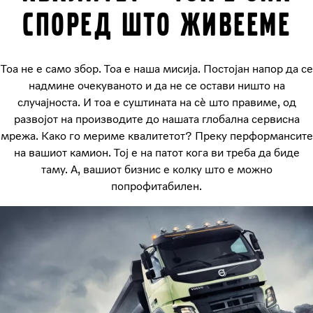
според што живееме
Тоа не е само збор. Тоа е наша мисија. Постојан напор да се
надмине очекуваното и да не се остави ништо на
случајноста. И тоа е суштината на сè што правиме, од
развојот на производите до нашата глобална сервисна
мрежа. Како го мериме квалитетот? Преку перформансите
на вашиот камион. Тој е на патот кога ви треба да биде
таму. А, вашиот бизнис е колку што е можно
попрофитабилен.