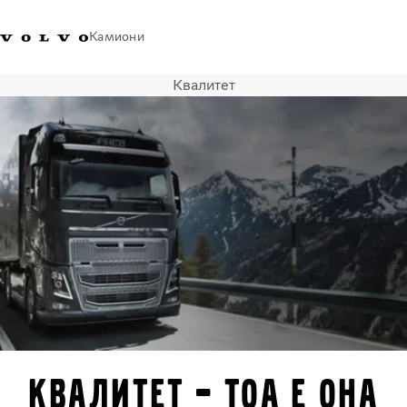
Камиони
Квалитет
Volvo Trucks - Македонија -
Продавница за Volvo
Најава
Македонија
Контакти
Trucks
Транспортни решенија
Камиони
Кампањи
Услуги
Локатор на дилери
News
За нас
Volvo Truck Builder
Контактирајте нѐ
Квалитет – тоа е она