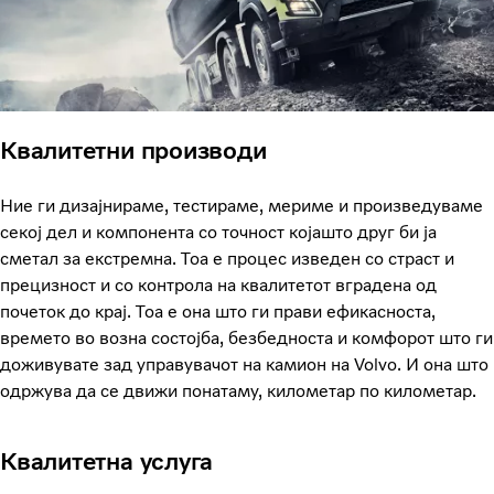
Квалитетни производи
Ние ги дизајнираме, тестираме, мериме и произведуваме
секој дел и компонента со точност којашто друг би ја
сметал за екстремна. Тоа е процес изведен со страст и
прецизност и со контрола на квалитетот вградена од
почеток до крај. Тоа е она што ги прави ефикасноста,
времето во возна состојба, безбедноста и комфорот што ги
доживувате зад управувачот на камион на Volvo. И она што
одржува да се движи понатаму, километар по километар.
Квалитетна услуга