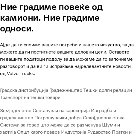
Ние градиме повеќе од
камиони. Ние градиме
односи.
Ајде да ги споиме вашите потреби и нашето искуство, за да
можете да ги постигнете вашите деловни цели. Оставете
ги вашите податоци подолу за да можеме да го започнеме
разговорот и да ви ги испраќаме најрелевантните новости
од Volvo Trucks.
Градска дистрибуција
Градежништво
Тешки долги релации
Транспорт на тешки товари
Земјоделство
Составувач на каросерија
Изградба и
градежништво
Потрошувачки добра
Секојдневна стока
Системи за товар што може да се разменува
Шуми и
хартија
Општ карго превоз
Индустрија
Рударство
Пратки и