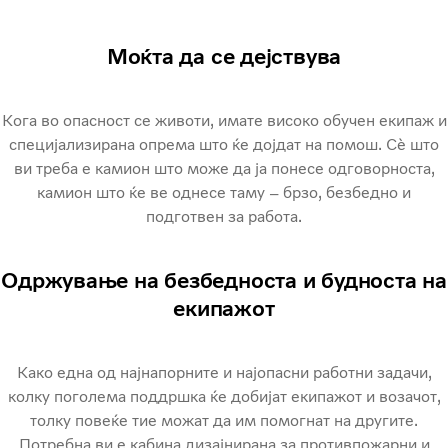
Моќта да се дејствува
Кога во опасност се животи, имате високо обучен екипаж и
специјализирана опрема што ќе дојдат на помош. Сè што
ви треба е камион што може да ја понесе одговорноста,
камион што ќе ве однесе таму – брзо, безбедно и
подготвен за работа.
Одржување на безбедноста и будноста на
екипажот
Како една од најнапорните и најопасни работни задачи,
колку поголема поддршка ќе добијат екипажот и возачот,
толку повеќе тие можат да им помогнат на другите.
Потребна ви е кабина дизајнирана за противпожарни и