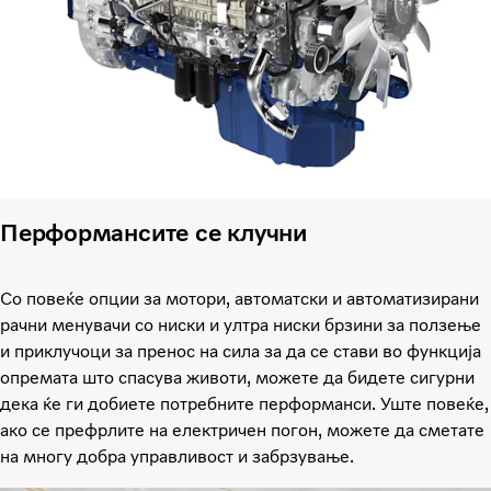
Перформансите се клучни
Со повеќе опции за мотори, автоматски и автоматизирани
рачни менувачи со ниски и ултра ниски брзини за ползење
и приклучоци за пренос на сила за да се стави во функција
опремата што спасува животи, можете да бидете сигурни
дека ќе ги добиете потребните перформанси. Уште повеќе,
ако се префрлите на електричен погон, можете да сметате
на многу добра управливост и забрзување.