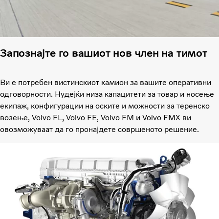
Запознајте го вашиот нов член на тимот
Ви е потребен вистинскиот камион за вашите оперативни
одговорности. Нудејќи низа капацитети за товар и носење
екипаж, конфигурации на оските и можности за теренско
возење, Volvo FL, Volvo FE, Volvo FM и Volvo FMX ви
овозможуваат да го пронајдете совршеното решение.