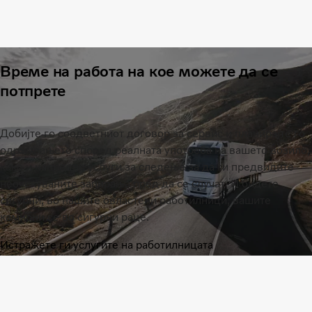
Време на работа на кое можете да се
потпрете
Добијте го соодветниот договор за сервис и планирајте го
одржувањето според реалната употреба на вашето возило,
како и напредни услуги за следење за да ги предвидите
неочекуваните запирања пред да се случат. И бидете
сигурни, во нашите овластени работилници, вашите
камиони се во сигурни раце.
Истражете ги услугите на работилницата