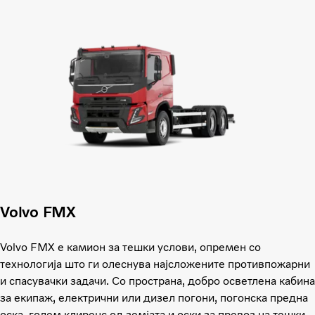
Volvo FMX
Volvo FMX е камион за тешки услови, опремен со
технологија што ги олеснува најсложените противпожарни
и спасувачки задачи. Со пространа, добро осветлена кабина
за екипаж, електрични или дизел погони, погонска предна
оска, голем клиренс од земјата и оски за превоз на тешки