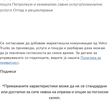
пошта
Петролеум и хемикалии
Јавни услуги/комунални
услуги
Отпад и рециклирање
Се согласувам да добивам маркетиншки комуникации од Volvo
Trucks за производи, услуги и понуди и разбирам дека можам
да ја повлечам согласноста во секое време. За детали за
управувањето со податоците, видете ја нашата
Политика за
приватност
.
Поднеси
*Прикажаните карактеристики може да не се стандардни
или достапни за сите нивоа на опрема и опции за погонски
склоп.