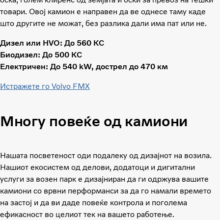
товари. Овој камион е направен да ве однесе таму каде
што другите не можат, без разлика дали има пат или не.
Дизел или HVO: До 560 КС
Биодизел: До 500 КС
Електричен: До 540 kW, дострел до 470 км
Истражете го Volvo FMX
Многу повеќе од камиони
Нашата посветеност оди подалеку од дизајнот на возила.
Нашиот екосистем од делови, додатоци и дигитални
услуги за возен парк е дизајниран да ги одржува вашите
камиони со врвни перформанси за да го намали времето
на застој и да ви даде повеќе контрола и поголема
ефикасност во целиот тек на вашето работење.