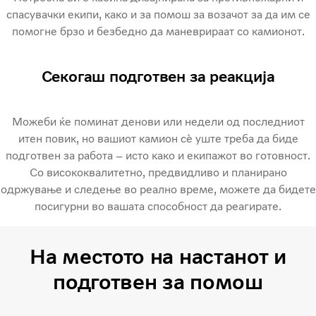
спасувачки екипи, како и за помош за возачот за да им се
помогне брзо и безбедно да маневрираат со камионот.
Секогаш подготвен за реакција
Можеби ќе поминат денови или недели од последниот
итен повик, но вашиот камион сè уште треба да биде
подготвен за работа – исто како и екипажот во готовност.
Со висококвалитетно, предвидливо и планирано
одржување и следење во реално време, можете да бидете
посигурни во вашата способност да реагирате.
На местото на настанот и
подготвен за помош