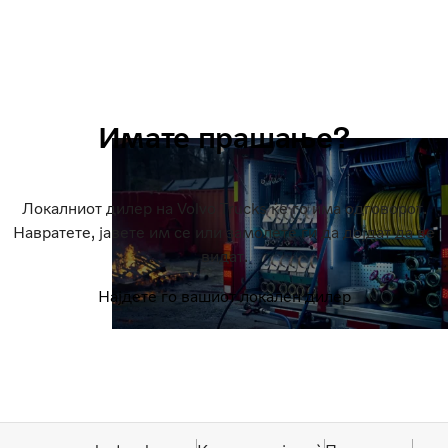
Имате прашање?
Локалниот дилер на Volvo Trucks ќе го има одговорот.
Навратете, јавете им се или замолете ги да дојдат да ве
видат.
Најдете го вашиот локален дилер