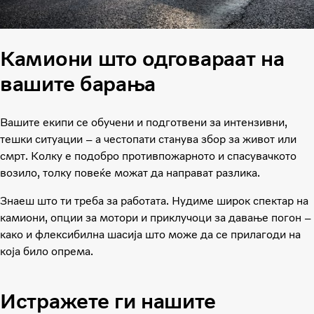
Камиони што одговараат на
вашите барања
Вашите екипи се обучени и подготвени за интензивни,
тешки ситуации – а честопати станува збор за живот или
смрт. Колку е подобро противпожарното и спасувачкото
возило, толку повеќе можат да направат разлика.
Знаеш што ти треба за работата. Нудиме широк спектар на
камиони, опции за мотори и приклучоци за давање погон –
како и флексибилна шасија што може да се прилагоди на
која било опрема.
Истражете ги нашите