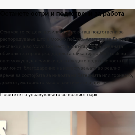
Останете остри и подготвени за работа
Осигурајте се дека возилата се секогаш подготвени за
распоредување што е можно побрзо. Алатката за Дневна
инспекција во Volvo Connect ја дигитализира дневната
обиколка за проверка, додека апликацијата My Truck ви
овозможува далечински да ја следите подготвеноста на
камионот, благодарение на известувањата во реално
време за состојбата за нивоата на батеријата или горивото,
досегот, моторното масло, светилките и друго.
Посетете го управувањето со возниот парк