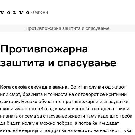
Камиони
Противпожарна заштита и спасување
Volvo Trucks - Македонија -
Продавница за Volvo
Најава
Македонија
Контакти
Trucks
Противпожарна
Транспортни решенија
заштита и спасување
Камиони
Кампањи
Услуги
Локатор на дилери
Кога секоја секунда е важна.
Во итни случаи од живот
News
или смрт, брзината и точноста на одговорот се критични
За нас
фактори. Високо обучените противпожарни и спасувачки
екипи имаат потреба од камиони што ќе ги однесат нив и
Volvo Truck Builder
нивната опрема за спасување животи таму каде што треба
Контактирајте нѐ
да бидат, колку е можно побрзо, а потоа ќе им дадат
витална енергија и поддршка на местото на настанот. Тука