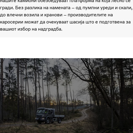
нашите камиони обезбедуваат платформа на која лесно се
гради. Без разлика на намената – од пумпни уреди и скали,
до влечни возила и кранови – производителите на
каросерии можат да очекуваат шасија што е подготвена за
вашиот избор на надградба.