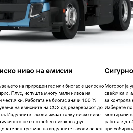
иско ниво на емисии
Сигурн
увањето на природен гас или биогас е целосно
Моторот ја у
рис. Плус, испушта многу мали нивоа на
свеќичка и и
 честички. Работата на биогас значи 100 %
за контрола 
ување на емисиите на CO2 од резервоарот до
Изберете по
та. Издувните гасови имаат толку ниско ниво
монтирани на
тички што не е потребен никаков друг
работа е до 
дователен третман на издувните гасови освен
при собирањ