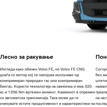
Лесно за ракување
Пон
Изгледа како обичен Volvo FE, но Volvo FE CNG
Согор
доаѓа со мотор кој се напојува исклучиво од
без ми
компримиран природен гас или компримиран
штетни
биогас. Користи технологија на свеќичка и има 320
намал
кс и 1356 Nm вртежен момент. Камионот е опремен
тркала
со автоматска трансмисија. Така може да ги
на чес
очекувате истите продуктивност и карактеристики на
после