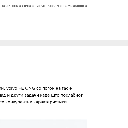
онтакти
Продавница за Volvo Trucks
Најава
Македонија
. Volvo FE CNG со погон на гас е
пад и други задачи каде што послабиот
се конкурентни карактеристики.