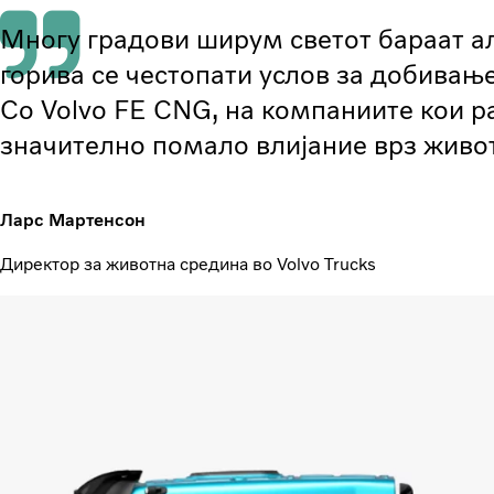
Многу градови ширум светот бараат а
горива се честопати услов за добивање
Со Volvo FE CNG, на компаниите кои 
значително помало влијание врз живо
Ларс Мартенсон
Директор за животна средина во Volvo Trucks