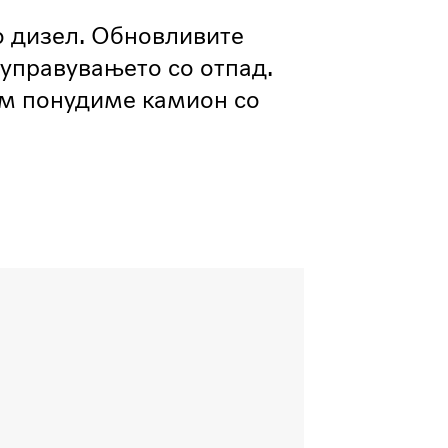
о дизел. Обновливите
 управувањето со отпад.
им понудиме камион со