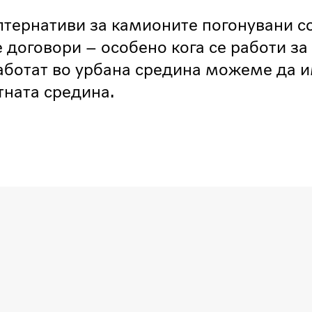
лтернативи за камионите погонувани с
 договори – особено кога се работи за
работат во урбана средина можеме да 
тната средина.