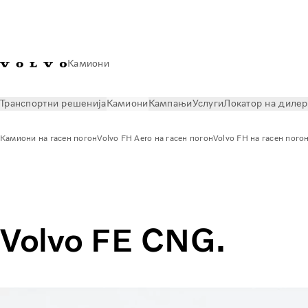
Камиони
Транспортни решенија
Камиони
Кампањи
Услуги
Локатор на диле
Камиони на гасен погон
Volvo FH Aero на гасен погон
Volvo FH на гасен пого
Камиони
Камиони на гасен погон
Volvo FE CNG
Volvo FE CNG.