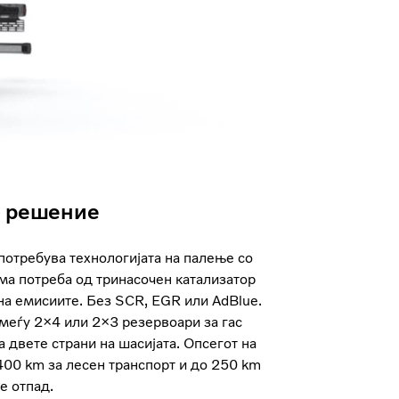
о решение
потребува технологијата на палење со
ма потреба од тринасочен катализатор
на емисиите. Без SCR, EGR или AdBlue.
меѓу 2×4 или 2×3 резервоари за гас
 двете страни на шасијата. Опсегот на
400 km за лесен транспорт и до 250 km
е отпад.