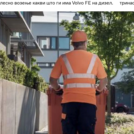
лесно возење какви што ги има Volvo FE на дизел.
тринас