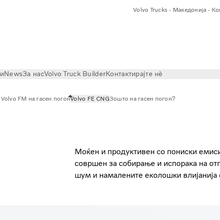
Volvo Trucks - Македонија - К
ри
News
За нас
Volvo Truck Builder
Контактирајте нѐ
н
Volvo FМ на гасен погон
Volvo FE CNG
Зошто на гасен погон?
Моќен и продуктивен со пониски емисии
совршен за собирање и испорака на от
шум и намалените еколошки влијанија 