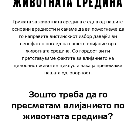
животната средина
Грижата за животната средина е една од нашите
основни вредности и сакаме да ви помогнеме да
го направите вистинскиот избор давајќи ви
сеопфатен поглед на вашето влијание врз
животната средина. Со гордост ви ги
претставуваме фактите за влијанието на
целосниот животен циклус и вака ја преземаме
нашата одговорност.
Зошто треба да го
пресметам влијанието по
животната средина?