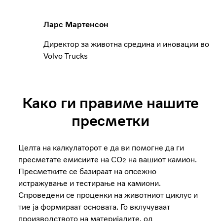
Ларс Мартенсон
Директор за животна средина и иновации во
Volvo Trucks
Како ги правиме нашите
пресметки
Целта на калкулаторот е да ви помогне да ги
пресметате емисиите на CO
на вашиот камион.
2
Пресметките се базираат на опсежно
истражување и тестирање на камиони.
Спроведени се проценки на животниот циклус и
тие ја формираат основата. Го вклучуваат
производството на материјалите, од