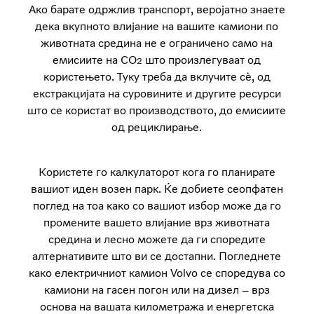
Ако барате одржлив транспорт, веројатно знаете
дека вкупното влијание на вашите камиони по
животната средина не е ограничено само на
емисиите на CO
што произлегуваат од
2
користењето. Туку треба да вклучите сè, од
екстракцијата на суровините и другите ресурси
што се користат во производството, до емисиите
од рециклирање.
Користете го калкулаторот кога го планирате
вашиот иден возен парк. Ќе добиете сеопфатен
поглед на тоа како со вашиот избор може да го
промените вашето влијание врз животната
средина и лесно можете да ги споредите
алтернативите што ви се достапни. Погледнете
како електричниот камион Volvo се споредува со
камиони на гасен погон или на дизел – врз
основа на вашата километража и енергетска