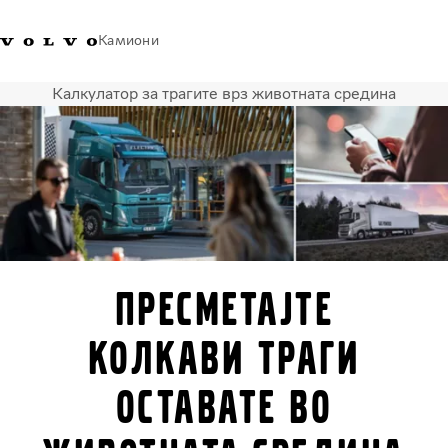
Камиони
Калкулатор за трагите врз животната средина
Volvo Trucks - Македонија -
Продавница за Volvo
Најава
Македонија
Контакти
Trucks
Транспортни решенија
Камиони
Кампањи
Услуги
Локатор на дилери
Пресметајте
News
За нас
колкави траги
Volvo Truck Builder
Контактирајте нѐ
оставате во