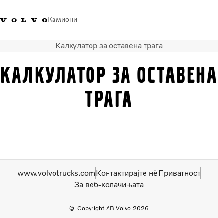
Камиони
Калкулатор за оставена трага
Volvo Trucks - Македонија -
Продавница за Volvo
Најава
Македонија
Контакти
Trucks
Калкулатор за оставена
Транспортни решенија
трага
Камиони
Кампањи
Услуги
Локатор на дилери
News
За нас
www.volvotrucks.com
Контактирајте нѐ
Приватност
Volvo Truck Builder
За веб-колачињата
Контактирајте нѐ
Copyright AB Volvo 2026