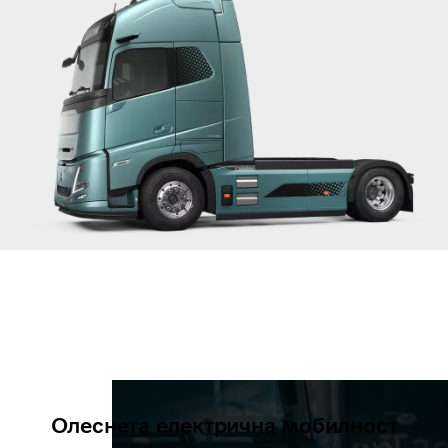
Олеснета електрична мобилност