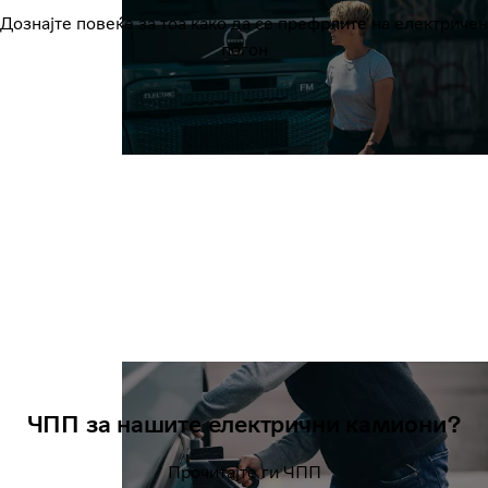
Дознајте повеќе за тоа како да се префрлите на електричен
погон
ЧПП за нашите електрични камиони?
Прочитајте ги ЧПП