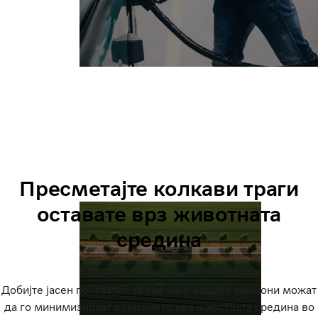
Пресметајте колкави траги
оставате врз животната
средина
Добијте јасен показател за тоа како вашите камиони можат
да го минимизираат влијанието врз животната средина во