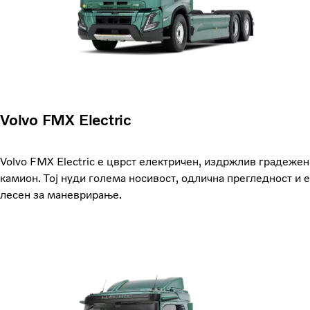
Volvo FMX Electric
Volvo FMX Electric е цврст електричен, издржлив градежен
камион. Тој нуди голема носивост, одлична прегледност и е
лесен за маневрирање.