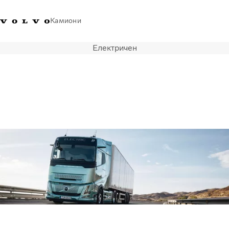
Камиони
Електричен
Volvo Trucks - Македонија -
Продавница за Volvo
Најава
Македонија
Контакти
Trucks
Транспортни решенија
Камиони
Кампањи
Услуги
Локатор на дилери
News
За нас
Volvo Truck Builder
Контактирајте нѐ