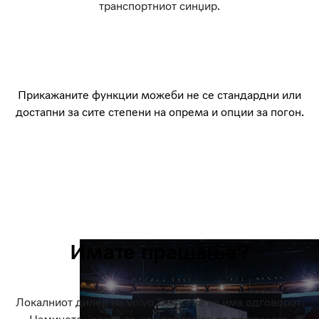
транспортниот синџир.
Прикажаните функции можеби не се стандардни или
достапни за сите степени на опрема и опции за погон.
Имате прашање?
Локалниот дилер на Volvo Trucks ќе го има одговорот.