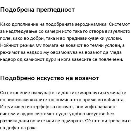
Подобрена прегледност
Како дополнение на подобрената аеродинамика, Системот
за надгледување со камери исто така го отвора визуелното
поле, како во добри, така и во предизвикувачки услови.
Ноќниот режим му помага на возачот во темни услови, а
режимот за надзор му овозможува на возачот да гледа
надвор од камионот дури и кога завесите се повлечени.
Подобрено искуство на возачот
Со нетрпение очекувајте ги долгите маршрути и уживајте
во вистински квалитетно поминатото време во кабината.
Интуитивен интерфејс за возачот, нов инфо-забавен
систем и аудио системот нудат удобно искуство без
разлика дали возите или се одморате. Сè што ви треба ви е
на дофат на рака.