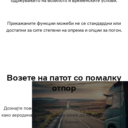
одржувањето на возилото и временските услови.
Прикажаните функции можеби не се стандардни или
достапни за сите степени на опрема и опции за погон.
Возете на патот со помалку
отпор
Дознајте повеќе за нашето ново проширено семејство и
како аеродинамичниот дизајн може да направи разлика за
вашиот бизнис.