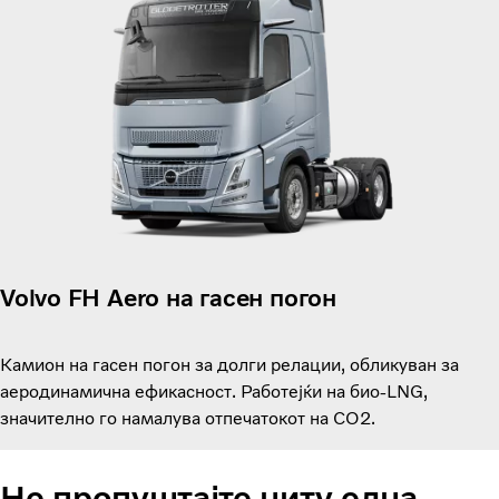
Volvo FH Aero на гасен погон
Камион на гасен погон за долги релации, обликуван за
аеродинамична ефикасност. Работејќи на био-LNG,
значително го намалува отпечатокот на CO2.
Не пропуштајте ниту една