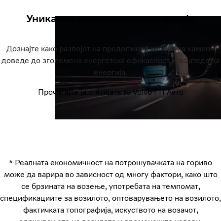
Уникатен аеродинамичен дизајн
Дознајте како развојот на продолжена кабина за камион
доведе до зголемена енергетска ефикасност и заштеда на
енергија.
Прочитајте ја статијата за Volvo FH Aero
* Реалната економичност на потрошувачката на гориво
може да варира во зависност од многу фактори, како што
се брзината на возење, употребата на темпомат,
спецификациите за возилото, оптоварувањето на возилото,
фактичката топографија, искуството на возачот,