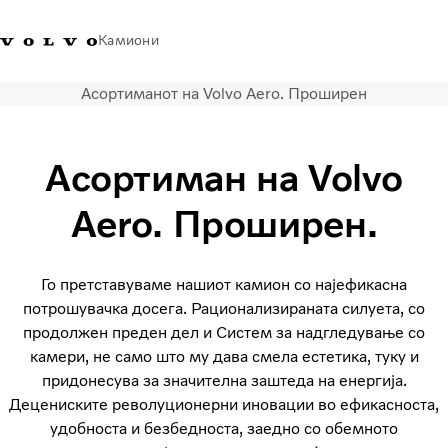
Камиони
Асортиманот на Volvo Aero. Проширен
Volvo Trucks - Македонија -
Продавница за Volvo
Најава
Македонија
Контакти
Trucks
Асортиман на Volvo
Транспортни решенија
Aero. Проширен.
Камиони
Кампањи
Услуги
Го претставуваме нашиот камион со најефикасна
Локатор на дилери
потрошувачка досега. Рационализираната силуета, со
News
продолжен преден дел и Систем за надгледување со
За нас
камери, не само што му дава смела естетика, туку и
Volvo Truck Builder
придонесува за значителна заштеда на енергија.
Контактирајте нѐ
Децениските револуционерни иновации во ефикасноста,
удобноста и безбедноста, заедно со обемното