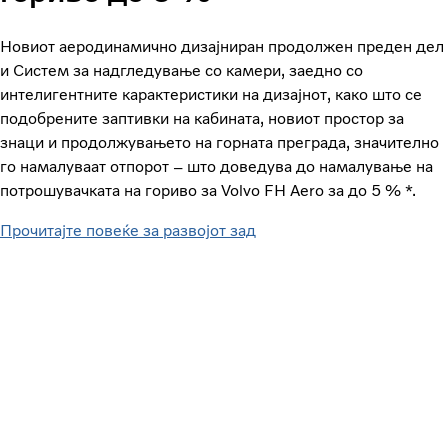
Новиот аеродинамично дизајниран продолжен преден дел
и Систем за надгледување со камери, заедно со
интелигентните карактеристики на дизајнот, како што се
подобрените заптивки на кабината, новиот простор за
знаци и продолжувањето на горната преграда, значително
го намалуваат отпорот – што доведува до намалување на
потрошувачката на гориво за Volvo FH Aero за до 5 % *.
Прочитајте повеќе за развојот зад