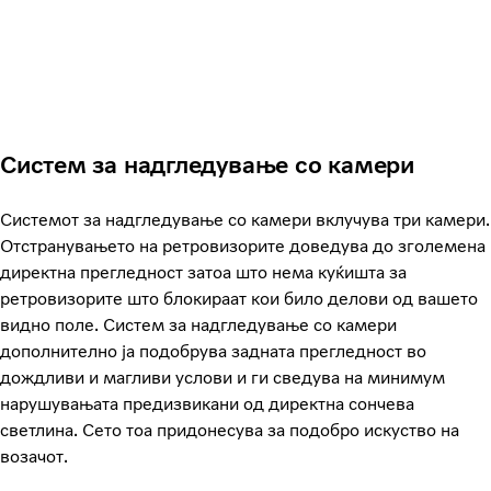
Систем за надгледување со камери
Системот за надгледување со камери вклучува три камери.
Отстранувањето на ретровизорите доведува до зголемена
директна прегледност затоа што нема куќишта за
ретровизорите што блокираат кои било делови од вашето
видно поле. Систем за надгледување со камери
дополнително ја подобрува задната прегледност во
дождливи и магливи услови и ги сведува на минимум
нарушувањата предизвикани од директна сончева
светлина. Сето тоа придонесува за подобро искуство на
возачот.