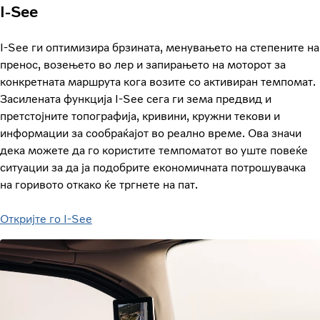
I-See
I-See ги оптимизира брзината, менувањето на степените на
пренос, возењето во лер и запирањето на моторот за
конкретната маршрута кога возите со активиран темпомат.
Засилената функција I-See сега ги зема предвид и
претстојните топографија, кривини, кружни текови и
информации за сообраќајот во реално време. Ова значи
дека можете да го користите темпоматот во уште повеќе
ситуации за да ја подобрите економичната потрошувачка
на горивото откако ќе тргнете на пат.
Откријте го I-See