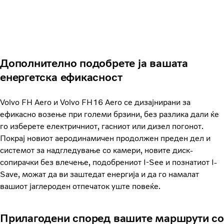
Дополнително подобрете ја вашата
енергетска ефикасност
Volvo FH Aero и Volvo FH16 Aero се дизајнирани за
ефикасно возење при големи брзини, без разлика дали ќе
го изберете електричниот, гасниот или дизел погонот.
Покрај новиот аеродинамичен продолжен преден дел и
системот за надгледување со камери, новите диск-
сопирачки без влечење, подобрениот I-See и познатиот I-
Save, можат да ви заштедат енергија и да го намалат
вашиот јаглероден отпечаток уште повеќе.
Прилагодени според вашите маршрути со