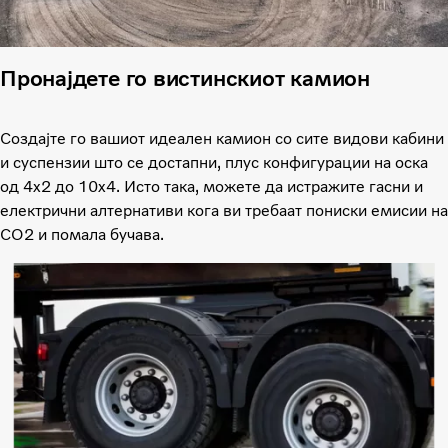
Пронајдете го вистинскиот камион
Создајте го вашиот идеален камион со сите видови кабини
и суспензии што се достапни, плус конфигурации на оска
од 4x2 до 10x4. Исто така, можете да истражите гасни и
електрични алтернативи кога ви требаат пониски емисии на
CO2 и помала бучава.