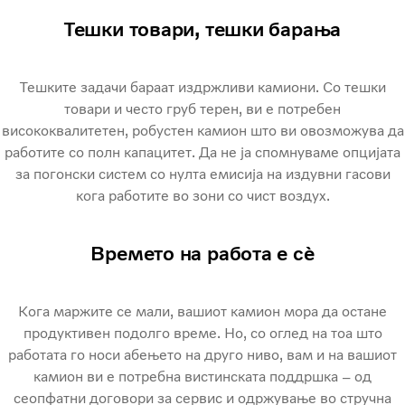
Тешки товари, тешки барања
Тешките задачи бараат издржливи камиони. Со тешки
товари и често груб терен, ви е потребен
висококвалитетен, робустен камион што ви овозможува да
работите со полн капацитет. Да не ја спомнуваме опцијата
за погонски систем со нулта емисија на издувни гасови
кога работите во зони со чист воздух.
Времето на работа е сè
Кога маржите се мали, вашиот камион мора да остане
продуктивен подолго време. Но, со оглед на тоа што
работата го носи абењето на друго ниво, вам и на вашиот
камион ви е потребна вистинската поддршка – од
сеопфатни договори за сервис и одржување во стручна