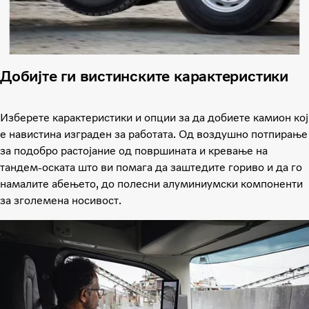
Добијте ги вистинските карактеристики
Изберете карактеристики и опции за да добиете камион кој
е навистина изграден за работата. Од воздушно потпирање
за подобро растојание од површината и кревање на
тандем-оската што ви помага да заштедите гориво и да го
намалите абењето, до полесни алуминиумски компоненти
за зголемена носивост.