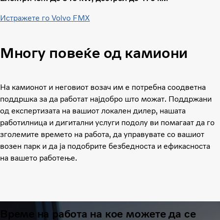
Истражете го Volvo FMX
Многу повеќе од камиони
На камионот и неговиот возач им е потребна соодветна
поддршка за да работат најдобро што можат. Поддржани
од експертизата на вашиот локален дилер, нашата
работилница и дигитални услуги подолу ви помагаат да го
зголемите времето на работа, да управувате со вашиот
возен парк и да ја подобрите безбедноста и ефикасноста
на вашето работење.
Време на работа на кое можете да се