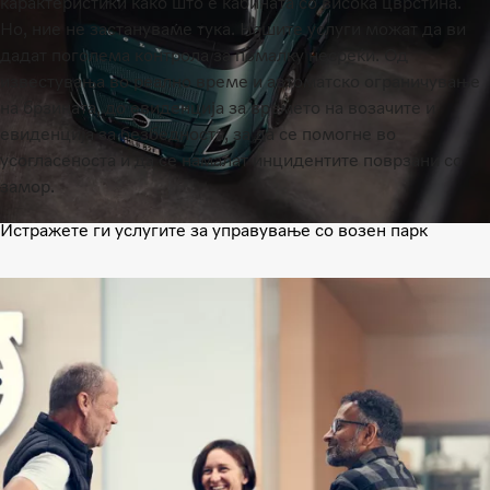
карактеристики како што е кабината со висока цврстина.
Но, ние не застануваме тука. Нашите услуги можат да ви
дадат поголема контрола за помалку несреќи. Од
известувања во реално време и автоматско ограничување
на брзината, до евиденција за времето на возачите и
евиденција за безбедноста, за да се помогне во
усогласеноста и да се намалат инцидентите поврзани со
замор.
Истражете ги услугите за управување со возен парк