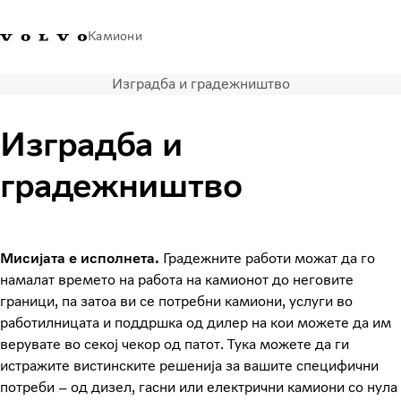
Камиони
Изградба и градежништво
Volvo Trucks - Македонија -
Продавница за Volvo
Најава
Македонија
Контакти
Trucks
Изградба и
Транспортни решенија
градежништво
Камиони
Кампањи
Услуги
Локатор на дилери
Мисијата е исполнета.
Градежните работи можат да го
News
намалат времето на работа на камионот до неговите
За нас
граници, па затоа ви се потребни камиони, услуги во
работилницата и поддршка од дилер на кои можете да им
Volvo Truck Builder
верувате во секој чекор од патот. Тука можете да ги
Контактирајте нѐ
истражите вистинските решенија за вашите специфични
потреби – од дизел, гасни или електрични камиони со нула