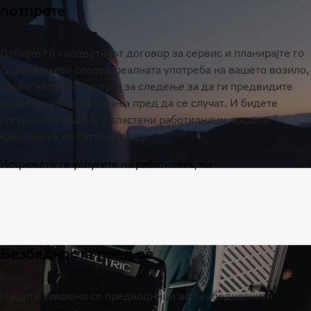
потпрете
Добијте го соодветниот договор за сервис и планирајте го
одржувањето според реалната употреба на вашето возило,
како и напредни услуги за следење за да ги предвидите
неочекуваните запирања пред да се случат. И бидете
сигурни, во нашите овластени работилници, вашите
камиони се во сигурни раце.
Истражете ги услугите на работилницата
Безбедноста пред сè
Нашите камиони се предводници во безбедносните