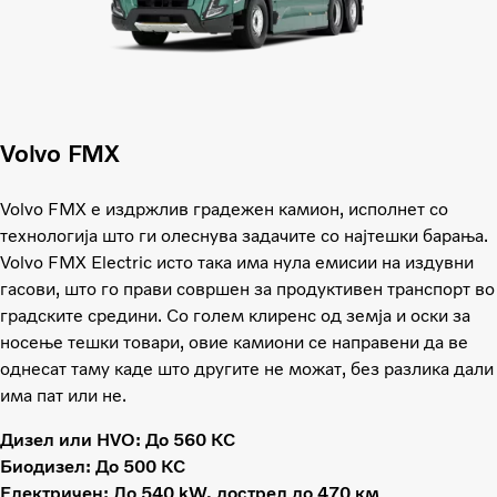
Volvo FMX
Volvo FMX е издржлив градежен камион, исполнет со
технологија што ги олеснува задачите со најтешки барања.
Volvo FMX Electric исто така има нула емисии на издувни
гасови, што го прави совршен за продуктивен транспорт во
градските средини. Со голем клиренс од земја и оски за
носење тешки товари, овие камиони се направени да ве
однесат таму каде што другите не можат, без разлика дали
има пат или не.
Дизел или HVO: До 560 КС
Биодизел: До 500 КС
Електричен: До 540 kW, дострел до 470 км