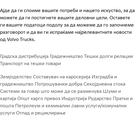
Ајде да ги споиме вашите потреби и нашето искуство, за да
можете да ги постигнете вашите деловни цели. Оставете
ги вашите податоци подолу за да можеме да го започнеме
разговорот и да ви ги испраќаме најрелевантните новости
од Volvo Trucks.
Градска дистрибуција
Градежништво
Тешки долги релации
Транспорт на тешки товари
Земјоделство
Составувач на каросерија
Изградба и
градежништво
Потрошувачки добра
Секојдневна стока
Системи за товар што може да се разменува
Шуми и
хартија
Општ карго превоз
Индустрија
Рударство
Пратки и
пошта
Петролеум и хемикалии
Јавни услуги/комунални
услуги
Отпад и рециклирање