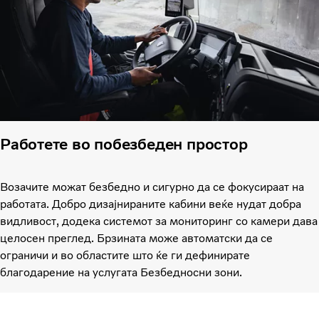
Работете во побезбеден простор
Возачите можат безбедно и сигурно да се фокусираат на
работата. Добро дизајнираните кабини веќе нудат добра
видливост, додека системот за мониторинг со камери дава
целосен преглед. Брзината може автоматски да се
ограничи и во областите што ќе ги дефинирате
благодарение на услугата Безбедносни зони.