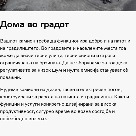
Дома во градот
Вашиот камион треба да функционира добро и на патот и
на градилиштето. Во градовите и населените места тоа
може да значи тесни улици, тесни свиоци и строги
ограничувања на брзината. Да не зборуваме за тоа дека
регулативите за низок шум и нулта емисија стануваат сè
поважни.
Нудиме камиони на дизел, гасен и електричен погон,
конструирани за работа на патишта и градилишта. Како и
функции и услуги конкретно дизајнирани за висока
продуктивност, сигурно време во возна состојба и
побезбедно возење.