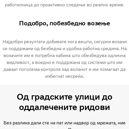
работилница до проактивно следење во реално време.
Подобро, побезбедно возење
Најдобри резултати добивате кога вешти, сигурни возачи
се поддржани од безбедна и удобна работна средина. На
возачите им е потребна кабина што обезбедува одлична
видливост, а воедно е поддржана од системи што им
даваат поголема контрола зад воланот и им помагаат да
избегнат несреќи.
Од градските улици до
оддалечените ридови
Без разлика дали сте на пат или надвор од мрежата, ние