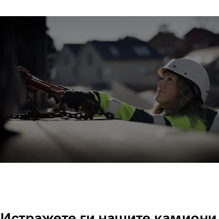
Истражете ги нашите камиони