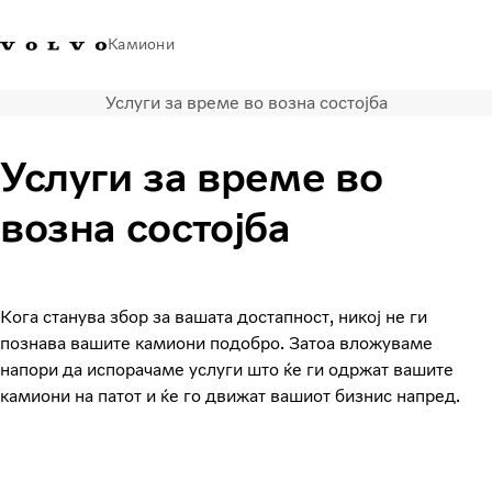
Камиони
Услуги за време во возна состојба
Volvo Trucks - Македонија -
Продавница за Volvo
Најава
Македонија
Контакти
Trucks
Услуги за време во
Транспортни решенија
возна состојба
Камиони
Кампањи
Услуги
Локатор на дилери
Кога станува збор за вашата достапност, никој не ги
News
познава вашите камиони подобро. Затоа вложуваме
За нас
напори да испорачаме услуги што ќе ги одржат вашите
камиони на патот и ќе го движат вашиот бизнис напред.
Volvo Truck Builder
Контактирајте нѐ