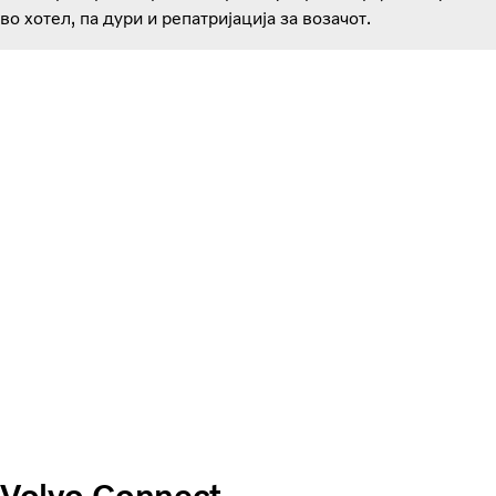
во хотел, па дури и репатријација за возачот.
Volvo Connect