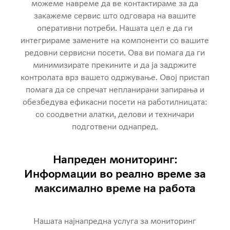
можеме навреме да ве контактираме за да
закажеме сервис што одговара на вашите
оперативни потреби. Нашата цел е да ги
интегрираме замените на компоненти со вашите
редовни сервисни посети. Ова ви помага да ги
минимизирате прекините и да ја задржите
контролата врз вашето одржување. Овој пристап
помага да се спречат непланирани запирања и
обезбедува ефикасни посети на работилницата:
со соодветни алатки, делови и техничари
подготвени однапред.
Напреден мониторинг:
Информации во реално време за
максимално време на работа
Нашата најнапредна услуга за мониторинг