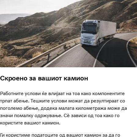
Скроено за вашиот камион
Работните услови ќе влијаат на тоа како компонентите
трпат абење. Тешките услови можат да резултираат со
поголемо абење, додека малата километража може да
значи помалку одржување. Сè зависи од тоа како го
користите вашиот камион.
Ги користиме податоците од вашиот камион за да го