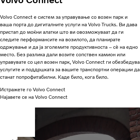
Volvo Connect е систем за управување со возен парк и
ваша порта до дигиталните услуги на Volvo Trucks. Ви дава
пристап до моќни алатки што ви овозможуваат да ги
следите перформансите на возилото, да планирате
одржување и да ја зголемите продуктивноста – сè на едно
место. Без разлика дали возите сопствен камион или
управувате со цел возен парк, Volvo Connect ги обезбедува
услугите и поддршката за вашите транспортни операции да
станат попрофитабилни. Каде било, кога било.
Истражете го Volvo Connect
Најавете се на Volvo Connect