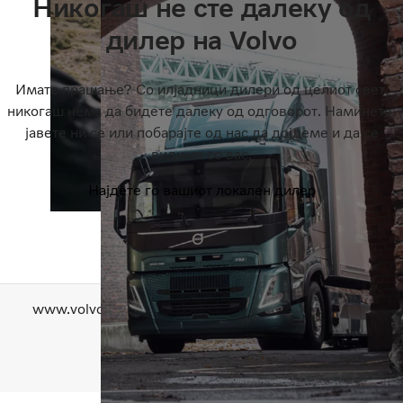
Никогаш не сте далеку од
дилер на Volvo
Имате прашање? Со илјадници дилери од целиот свет,
никогаш нема да бидете далеку од одговорот. Наминете,
јавете ни се или побарајте од нас да дојдеме и да се
видиме со вас.
Најдете го вашиот локален дилер
www.volvotrucks.com
Контактирајте нѐ
Приватност
За веб-колачињата
Copyright AB Volvo 2026