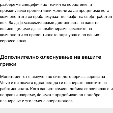
разбереме специфичниот начин на користење, и
применуваме предиктивни модели за да процениме кога
компонентите се приближуваат до крајот на својот работен
век. За да ја максимизираме достапноста на вашето
возило, целиме да ги комбинираме замените на
компоненти со превентивното одржување во вашиот
сервисен план.
Дополнително олеснување на вашите
грижи
Мониторингот е вклучен во сите договори за сервис на
Volvo и ви помага однапред да ги планирате посетите на
работилницата. Кога вашиот камион добива сервисирање и
поправки навреме, ќе имате придобивки од подобро
планирање и зголемена оперативност.