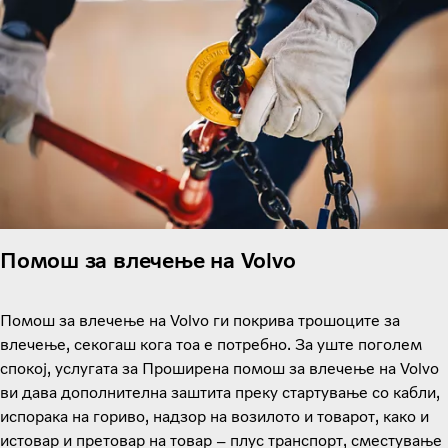
Помош за влечење на Volvo
Помош за влечење на Volvo ги покрива трошоците за
влечење, секогаш кога тоа е потребно. За уште поголем
спокој, услугата за Проширена помош за влечење на Volvo
ви дава дополнителна заштита преку стартување со кабли,
испорака на гориво, надзор на возилото и товарот, како и
истовар и претовар на товар – плус транспорт, сместување