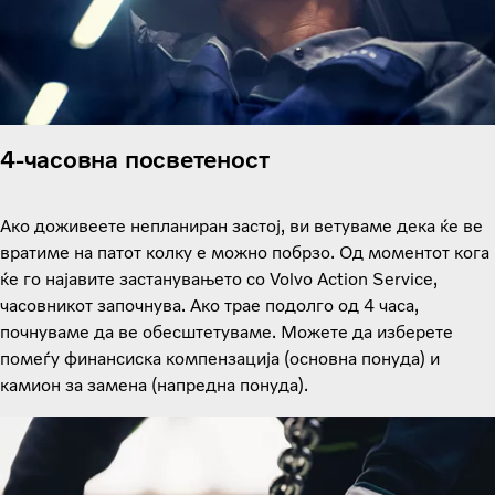
4-часовна посветеност
Ако доживеете непланиран застој, ви ветуваме дека ќе ве
вратиме на патот колку е можно побрзо. Од моментот кога
ќе го најавите застанувањето со Volvo Action Service,
часовникот започнува. Ако трае подолго од 4 часа,
почнуваме да ве обесштетуваме. Можете да изберете
помеѓу финансиска компензација (основна понуда) и
камион за замена (напредна понуда).