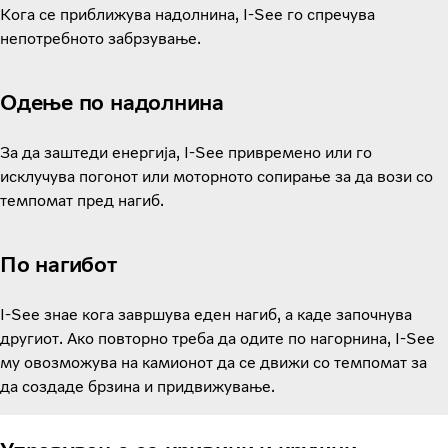
Кога се приближува надолнина, I-See го спречува
непотребното забрзување.
Одење по надолнина
За да заштеди енергија, I-See привремено или го
исклучува погонот или моторното сопирање за да вози со
темпомат пред нагиб.
По нагибот
I-See знае кога завршува еден нагиб, а каде започнува
другиот. Ако повторно треба да одите по нагорнина, I-See
му овозможува на камионот да се движи со темпомат за
да создаде брзина и придвижување.