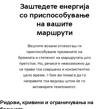
Заштедете енергија
со приспособување
на вашите
маршрути
Вештите возачи отсекогаш ги
приспособувале промените на
брзината и степенот на маршрутата што
претстои. Но, речиси е невозможно да
се прави тоа совршено и конзистентно
цело време. I-See ви помага да го
направите тоа веднаш штом ќе го
активирате темпоматот.
Ридови, кривини и ограничувања на