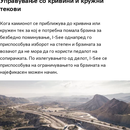
Управување со кривини и кружни
текови
Кога камионот се приближува до кривина или
кружен тек за кој е потребна помала брзина за
безбедно поминување, I-See однапред го
приспособува изборот на степен и брзината за
возачот да не мора да го користи педалот на
сопирачката. По излегувањето од делот, I-See се
приспособува на ограничувањето на брзината на
најефикасен можен начин.