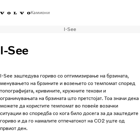
Камиони
I-See
Volvo Trucks - Македонија -
Продавница за Volvo
Најава
Македонија
Контакти
Trucks
I-See
Транспортни решенија
Камиони
Кампањи
I-See заштедува гориво со оптимизирање на брзината,
Услуги
менувањето на брзините и возењето со темпомат според
Локатор на дилери
топографијата, кривините, кружните текови и
News
ограничувањата на брзината што претстојат. Тоа значи дека
За нас
можете да користите темпомат во повеќе возачки
Volvo Truck Builder
ситуации во споредба со кога било досега за да заштедите
Контактирајте нѐ
гориво и да го намалите отпечатокот на CO2 уште од
првиот ден.