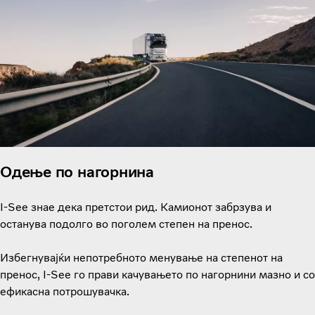
Одење по нагорнина
I-See знае дека претстои рид. Камионот забрзува и
останува подолго во поголем степен на пренос.
Избегнувајќи непотребното менување на степенот на
пренос, I-See го прави качувањето по нагорнини мазно и со
ефикасна потрошувачка.