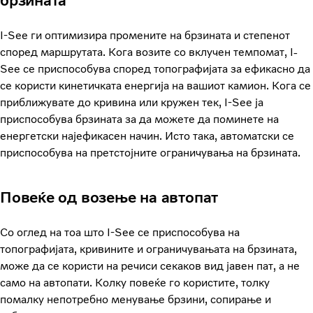
брзината
I-See ги оптимизира промените на брзината и степенот
според маршрутата. Кога возите со вклучен темпомат, I-
See се приспособува според топографијата за ефикасно да
се користи кинетичката енергија на вашиот камион. Кога се
приближувате до кривина или кружен тек, I-See ја
приспособува брзината за да можете да поминете на
енергетски најефикасен начин. Исто така, автоматски се
приспособува на претстојните ограничувања на брзината.
Повеќе од возење на автопат
Со оглед на тоа што I-See се приспособува на
топографијата, кривините и ограничувањата на брзината,
може да се користи на речиси секаков вид јавен пат, а не
само на автопати. Колку повеќе го користите, толку
помалку непотребно менување брзини, сопирање и