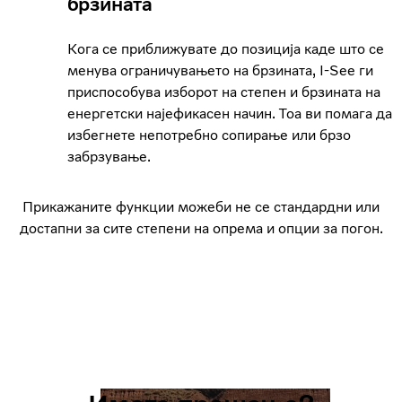
брзината
Кога се приближувате до позиција каде што се
менува ограничувањето на брзината, I-See ги
приспособува изборот на степен и брзината на
енергетски најефикасен начин. Тоа ви помага да
избегнете непотребно сопирање или брзо
забрзување.
Прикажаните функции можеби не се стандардни или
достапни за сите степени на опрема и опции за погон.