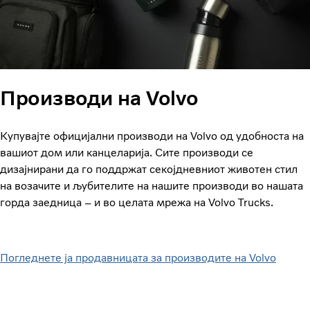
Производи на Volvo
Купувајте официјални производи на Volvo од удобноста на
вашиот дом или канцеларија. Сите производи се
дизајнирани да го поддржат секојдневниот животен стил
на возачите и љубителите на нашите производи во нашата
горда заедница – и во целата мрежа на Volvo Trucks.
Погледнете ја продавницата за производите на Volvo