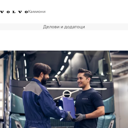
Камиони
Делови и додатоци
Volvo Trucks - Македонија -
Продавница за Volvo
Најава
Македонија
Контакти
Trucks
Транспортни решенија
Камиони
Кампањи
Услуги
Локатор на дилери
News
За нас
Volvo Truck Builder
Контактирајте нѐ