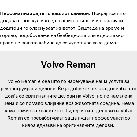
Персонализирајте го вашиот камион.
Покрај тоа што
додаваат нов кул изглед, нашите стилски и практични
додатоци го олеснуваат животот. Заштеда на време и
гориво, подобрување на безбедноста или едноставно
правење вашата кабина да се чувствува како дома.
Volvo Reman
Volvo Reman е она што го нарекуваме наша услуга за
реконструирани делови. Ќе ја добиете целата доверба што
доаѓа со оригиналните делови на Volvo, но по намалена
цена и со помало влијание врз животната средина. Нема
компромис за квалитетот, бидејќи сите делови на Volvo
Reman се преработуваат за да нудат перформанси со
нивоа еднакви на оригиналните делови.