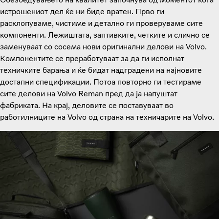
истрошениот дел ќе ни биде вратен. Прво ги
расклопуваме, чистиме и детално ги проверуваме сите
компоненти. Лежиштата, заптивките, четките и слично се
заменуваат со сосема нови оригинални делови на Volvo.
Компонентите се преработуваат за да ги исполнат
техничките барања и ќе бидат надградени на најновите
достапни спецификации. Потоа повторно ги тестираме
сите делови на Volvo Reman пред да ја напуштат
фабриката. На крај, деловите се поставуваат во
работилниците на Volvo од страна на техничарите на Volvo.