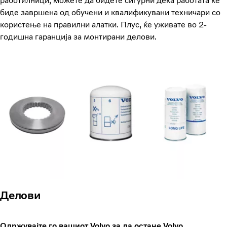
работилници, можете да бидете сигурни дека работата ќе
биде завршена од обучени и квалификувани техничари со
користење на правилни алатки. Плус, ќе уживате во 2-
годишна гаранција за монтирани делови.
Делови
Одржувајте го вашиот Volvo за да остане Volvo.