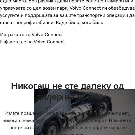
едно место. Без разлика дали возите сопствен камион или
управувате со цел возен парк, Volvo Connect ги обезбедува
услугите и поддршката за вашите транспортни операции да
станат попрофитабилни. Каде било, кога било.
Истражете го Volvo Connect
Најавете се на Volvo Connect
Никогаш не сте далеку од
дилер на Volvo
Имате прашање? Со илјадници дилери од целиот свет,
никогаш нема да бидете далеку од одговорот. Наминете,
јавете ни се или побарајте од нас да дојдеме и да се
видиме со вас.