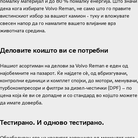
помалку материјал и до 80 % помалку енергија. Што значи
дека кога избирате Volvo Reman, не само што го правите
вистинскиот избор за вашиот камион - туку и вложувате
свесен напор да го намалите вашето влијание врз
животната средина.
Деловите коишто ви се потребни
Нашиот асортиман на делови за Volvo Reman е еден од
најобемните на пазарот. Ќе најдете сè, од вбризгувачи,
контролни единици и комплет спојки, до мотори, менувачи,
турбокомпресори и филтри за дизел-честички (DPF) – по
цена која ќе ви се допадне и со стандард во којшто можете
да имате доверба.
Тестирано. И одново тестирано.
Обезбедувањето на квалитет започнува од моментот кога