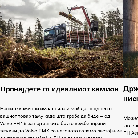
Држ
Пронајдете го идеалниот камион
нис
Нашите камиони имаат сила и моќ да го однесат
вашиот товар таму каде што треба да биде – од
Может
Volvo FH16 за најтешките бруто комбинирани
јаглер
тежини до Volvo FMX со неговото големо растојание
FH Ae