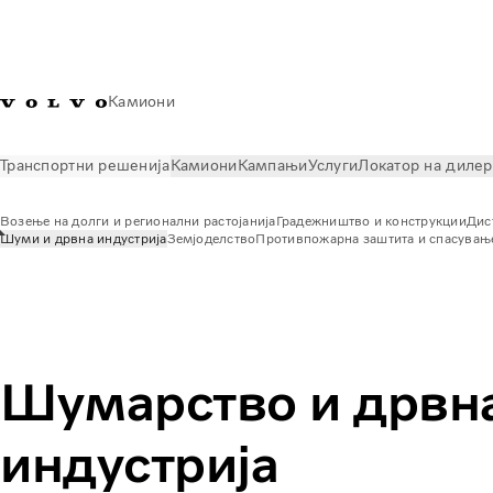
Камиони
Транспортни решенија
Камиони
Кампањи
Услуги
Локатор на диле
Возење на долги и регионални растојанија
Градежништво и конструкции
Дис
Шуми и дрвна индустрија
Земјоделство
Противпожарна заштита и спасувањ
Транспортни решенија
Шуми и дрвна индустрија
Шумарство и дрвн
индустрија