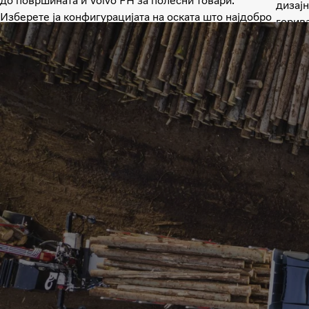
до површината и Volvo FH за полесни товари.
дизајн
Изберете ја конфигурацијата на оската што најдобро
горив
одговара на вашите потреби.
и кара
оската
без то