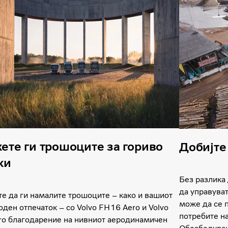
ете ги трошоците за гориво
Добијте
ки
Без разлика 
да управуват
е да ги намалите трошоците – како и вашиот
може да се 
оден отпечаток – со Volvo FH16 Aero и Volvo
потребите на
ro благодарение на нивниот аеродинамичен