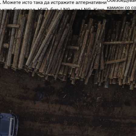
Обезбедувањ
. Можете исто така да истражите алтернативни
камион со с
а како биодизел, HVO, био-LNG или LNG. Како
ктеристики како што е кревањето на тандем-
 за значителна заштеда на гориво при возење
вар.