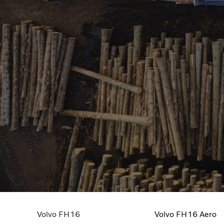
Истражете ги нашите камио
Volvo FH16
Volvo FH16 Aero