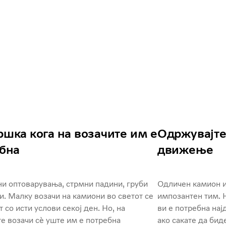
шка кога на возачите им е
Одржувајте
бна
движење
и оптоварувања, стрмни падини, груби
Одличен камион и
. Малку возачи на камиони во светот се
импозантен тим. Н
 со исти услови секој ден. Но, на
ви е потребна на
е возачи сè уште им е потребна
ако сакате да бид