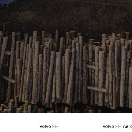
Вашиот камион, вашите потреби. Избер
ни
го камионот свој, од конфигурацијата на
Volvo FH
Volvo FH Aer