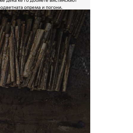
е дека ќе го добиете вистинскиот
оодветната опрема и погони.