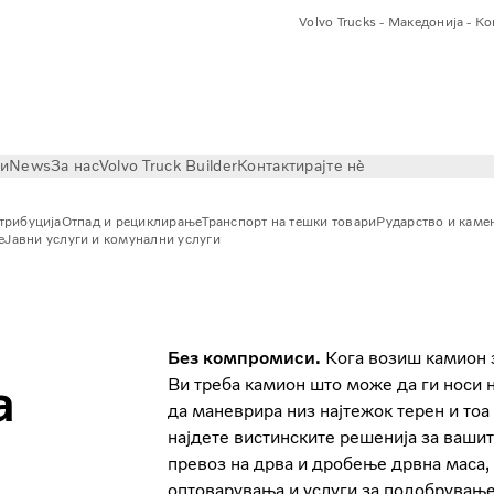
Volvo Trucks - Македонија - К
ри
News
За нас
Volvo Truck Builder
Контактирајте нѐ
трибуција
Отпад и рециклирање
Транспорт на тешки товари
Рударство и кам
е
Јавни услуги и комунални услуги
Без компромиси.
Кога возиш камион з
а
Ви треба камион што може да ги носи 
да маневрира низ најтежок терен и тоа 
најдете вистинските решенија за ваши
превоз на дрва и дробење дрвна маса,
оптоварувања и услуги за подобрување 