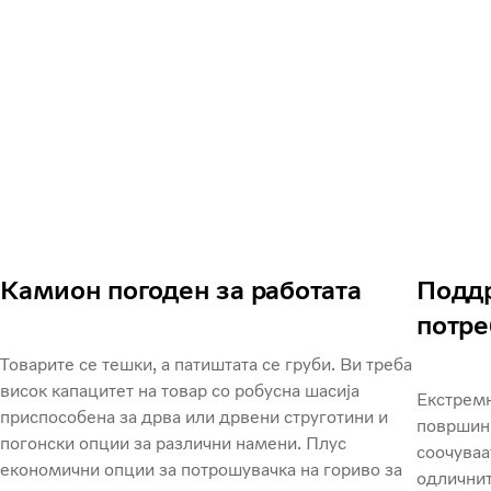
Камион погоден за работата
Поддр
потре
Товарите се тешки, а патиштата се груби. Ви треба
висок капацитет на товар со робусна шасија
Екстремн
приспособена за дрва или дрвени струготини и
површини
погонски опции за различни намени. Плус
соочуваат
економични опции за потрошувачка на гориво за
одличнит