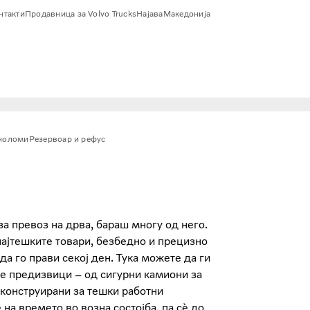
онтакти
Продавница за Volvo Trucks
Најава
Македонија
еноломи
Резервоар и рефус
а превоз на дрва, бараш многу од него.
најтешките товари, безбедно и прецизно
да го прави секој ден. Тука можете да ги
те предизвици – од сигурни камиони за
 конструирани за тешки работни
на времето во возна состојба, па сè до