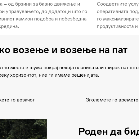
 – од брзини за бавно движење и
Соодветните услу
и управувањето, до додатоци што го
оперативната под
ивниот камион подобра и побезбедна
го максимизирате
средина.
продуктивноста и
ко возење и возење на пат
тно место е шума покрај некоја планина или широк пат што
реку хоризонтот, ние ги имаме решенијата.
ете го возачот
Зголемете го времето
Роден да би