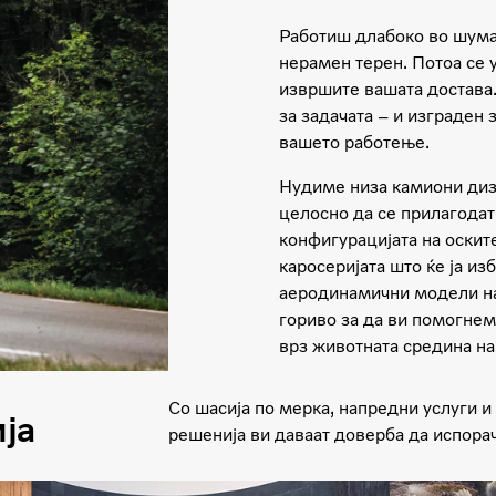
Работиш длабоко во шумат
нерамен терен. Потоа се у
извршите вашата достава
за задачата – и изграден 
вашето работење.
Нудиме низа камиони диз
целосно да се прилагодат
конфигурацијата на оскит
каросеријата што ќе ја из
аеродинамични модели на
гориво за да ви помогнем
врз животната средина н
Со шасија по мерка, напредни услуги и
ја
решенија ви даваат доверба да испорача