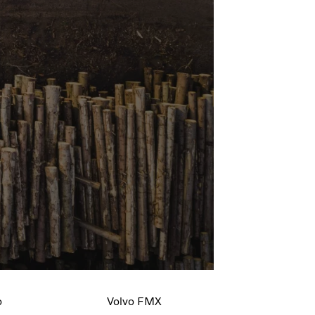
ете го погонскиот систем и направете
 оските па сè до бојата на кабината.
o
Volvo FMX