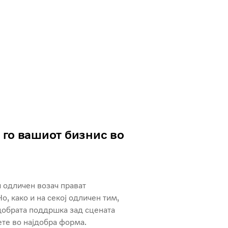
 го вашиот бизнис во
 одличен возач прават
о, како и на секој одличен тим,
јдобрата поддршка зад сцената
ете во најдобра форма.