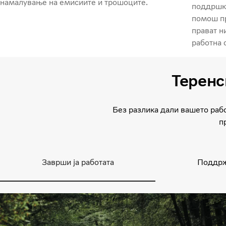
намалување на емисиите и трошоците.
поддршка
помош пр
прават н
работна 
Теренс
Без разлика дали вашето рабо
п
Заврши ја работата
Поддрж