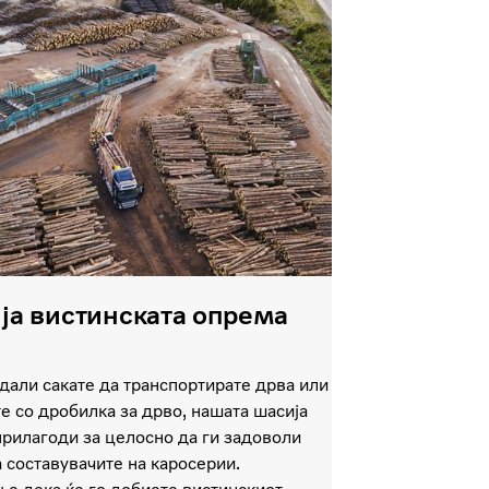
 ја вистинската опрема
дали сакате да транспортирате дрва или
е со дробилка за дрво, нашата шасија
прилагоди за целосно да ги задоволи
 составувачите на каросерии.