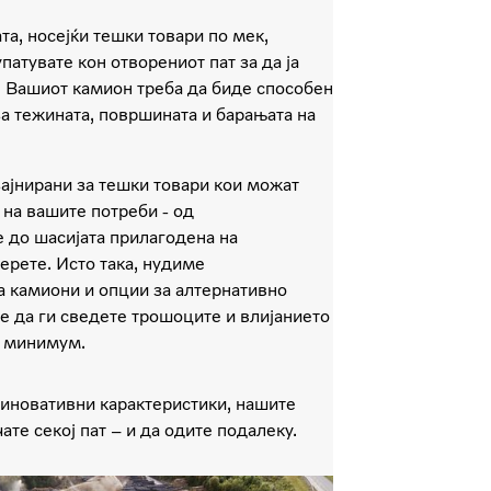
а, носејќи тешки товари по мек,
патувате кон отворениот пат за да ја
. Вашиот камион треба да биде способен
за тежината, површината и барањата на
ајнирани за тешки товари кои можат
 на вашите потреби - од
е до шасијата прилагодена на
берете. Исто така, нудиме
 камиони и опции за алтернативно
е да ги сведете трошоците и влијанието
а минимум.
 иновативни карактеристики, нашите
те секој пат – и да одите подалеку.