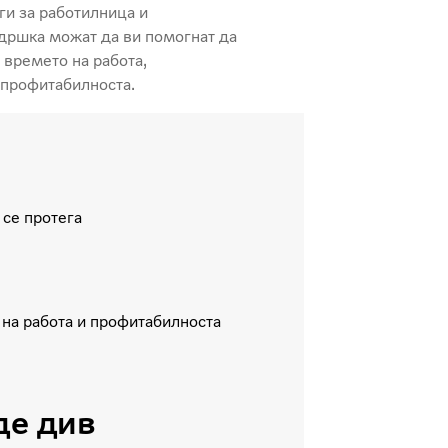
ги за работилница и
дршка можат да ви помогнат да
 времето на работа,
 профитабилноста.
 се протега
 на работа и профитабилноста
де див