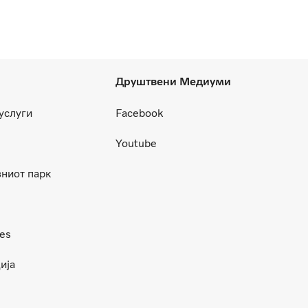
Друштвени Медиуми
 услуги
Facebook
Youtube
ниот парк
ces
ија