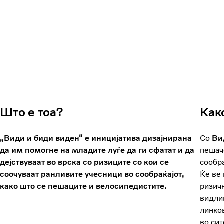
Што е тоа?
Как
„Види и биди виден“ е иницијатива дизајнирана
Со
Ви
да им помогне на младите луѓе да ги сфатат и да
пешач
дејствуваат во врска со ризиците со кои се
сообра
соочуваат ранливите учесници во сообраќајот,
Ќе ве 
како што се пешаците и велосипедистите.
ризичн
видлив
линков
во сит