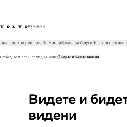
Камиони
Транспортни решенија
Камиони
Кампањи
Услуги
Локатор на диле
Безбедност
Сопри, погледни, мавтај
Видете и бидете видени
За нас
Безбедност
Видете и бидете видени
Видете и биде
видени