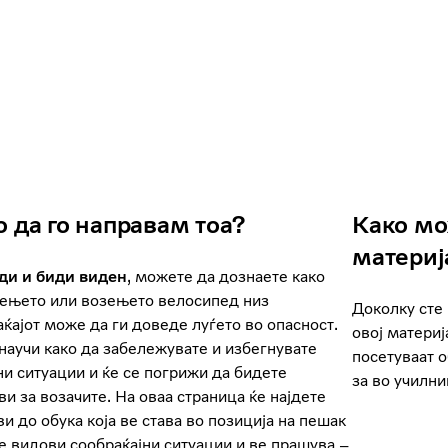
о да го направам тоа?
Како мо
материј
ди и биди виден
, можете да дознаете како
ењето или возењето велосипед низ
Доколку сте 
ќајот може да ги доведе луѓето во опасност.
овој материј
научи како да забележувате и избегнувате
посетуваат о
и ситуации и ќе се погрижи да бидете
за во училн
и за возачите. На оваа страница ќе најдете
и до обука која ве става во позиција на пешак
е видови сообраќајни ситуации и ве прашува –