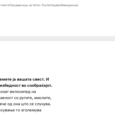
онтакти
Продавница за Volvo Trucks
Најава
Македонија
емете ја вашата свест. И
безбедност во сообраќајот.
возат велосипед на
аеност со рутите, мислите,
ече од она што се случува.
есување го зголемува