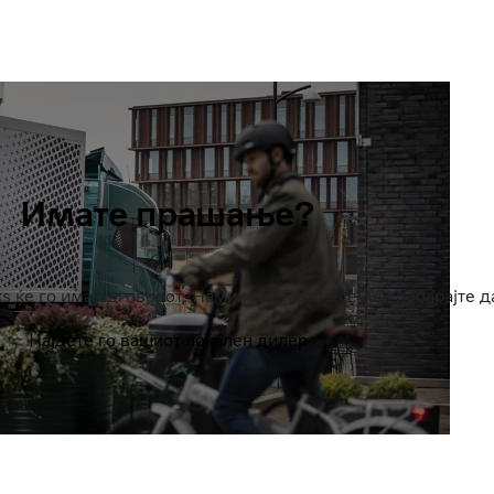
Имате прашање?
s ќе го има одговорот. Наминете, јавете се или побарајте да
Најдете го вашиот локален дилер