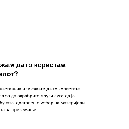
жам да го користам
алот?
наставник или сакате да го користите
ал за да охрабрите други луѓе да ја
буката, достапен е избор на материјали
ица за преземање.