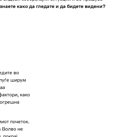
знаете како да гледате и да бидете видени?
едите во
 луѓе ширум
таа
фактори, како
погрешна
миот почеток.
а Волво не
, покрај