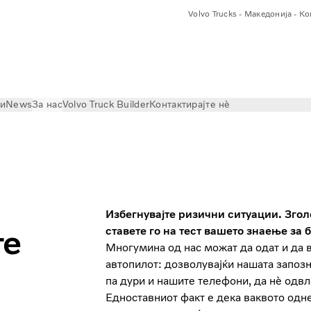
Volvo Trucks - Македонија - К
ри
News
За нас
Volvo Truck Builder
Контактирајте нѐ
Избегнувајте ризични ситуации. Згол
те
ставете го на тест вашето знаење за 
Многумина од нас можат да одат и да 
автопилот: дозволувајќи нашата запозн
па дури и нашите телефони, да нè одвл
Едноставниот факт е дека ваквото одн