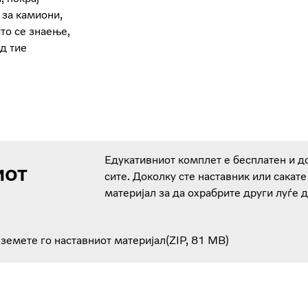
 за камиони,
што се знаење,
д тие
Едукативниот комплет е бесплатен и д
иот
сите. Доколку сте наставник или сакате
материјал за да охрабрите други луѓе д
земете го наставниот материјал
ZIP
81 MB