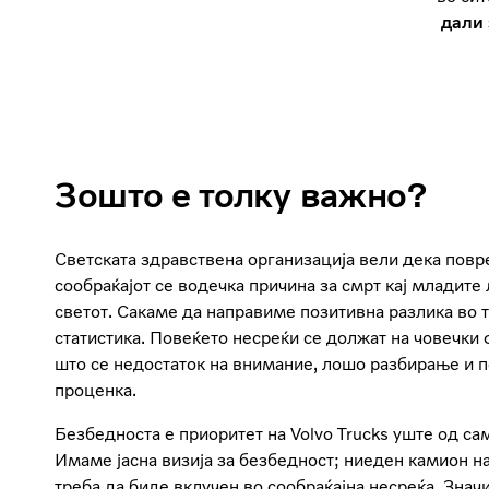
дали 
Зошто е толку важно?
Светската здравствена организација вели дека повр
сообраќајот се водечка причина за смрт кај младите
светот. Сакаме да направиме позитивна разлика во 
статистика. Повеќето несреќи се должат на човечки 
што се недостаток на внимание, лошо разбирање и 
проценка.
Безбедноста е приоритет на Volvo Trucks уште од са
Имаме јасна визија за безбедност; ниеден камион н
треба да биде вклучен во сообраќајна несреќа. Значи