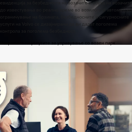
евиденција за безбедноста на возачите и обука на возачите
до известувања во реално време во возилото и автоматско
ограничување на брзината, безбедносните и сигурносните
услуги на Volvo се дизајнирани да ви дадат поголема
контрола за поголема безбедност.
Истражете ги услугите за управување со возен парк