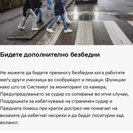
Бидете дополнително безбедни
Не можете да бидете премногу безбедни кога работите
меѓу други учесници во сообраќајот и пешаци. Функции
како што се Системот за мониторинг со камера,
Предупредувањето за судир со сопирање во итни случаи,
Поддршката за избегнување на страничен судир и
Предната помош при краток дострел им помагаат на
возачите да избегнат несреќи и да бидат посигурни зад
воланот.