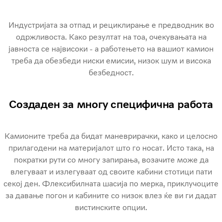
Индустријата за отпад и рециклирање е предводник во
одржливоста. Како резултат на тоа, очекувањата на
јавноста се највисоки - а работењето на вашиот камион
треба да обезбеди ниски емисии, низок шум и висока
безбедност.
Создаден за многу специфична работа
Камионите треба да бидат маневрирачки, како и целосно
прилагодени на материјалот што го носат. Исто така, на
пократки рути со многу запирања, возачите може да
влегуваат и излегуваат од своите кабини стотици пати
секој ден. Флексибилната шасија по мерка, приклучоците
за давање погон и кабините со низок влез ќе ви ги дадат
вистинските опции.