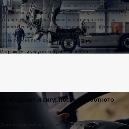
Кога инвестирате во камион, ние сме тука да ве
поддржиме со соодветни услуги во секој чекор од патот.
Откријте го нашиот асортиман на договори за услуги,
делови и услуги за работилници, мониторинг и дигитални
услуги дизајнирани да ви помогнат да го одржите вашиот
возен парк на пат и да ја подобрите ефикасноста.
Истражете ги услугите на работилницата
Безбедност и сигурност на работното
место
Да ги направиме нашите патишта побезбедни за сите. Од