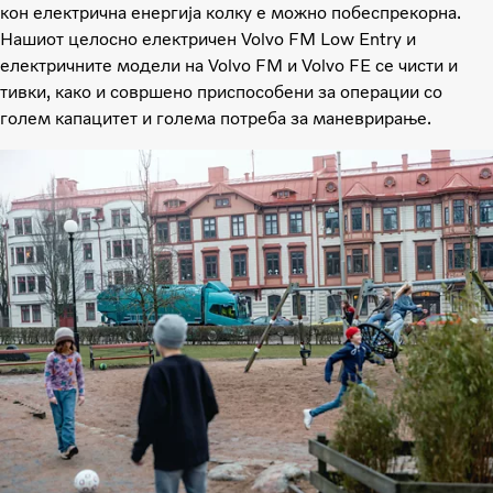
кон електрична енергија колку е можно побеспрекорна.
Нашиот целосно електричен Volvo FM Low Entry и
електричните модели на Volvo FM и Volvo FE се чисти и
тивки, како и совршено приспособени за операции со
голем капацитет и голема потреба за маневрирање.