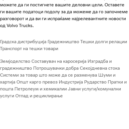
можете да ги постигнете вашите деловни цели. Оставете
ги вашите податоци подолу за да можеме да го започнеме
разговорот и да ви ги испраќаме најрелевантните новости
од Volvo Trucks.
Градска дистрибуција
Градежништво
Тешки долги релации
Транспорт на тешки товари
Земјоделство
Составувач на каросерија
Изградба и
градежништво
Потрошувачки добра
Секојдневна стока
Системи за товар што може да се разменува
Шуми и
хартија
Општ карго превоз
Индустрија
Рударство
Пратки и
пошта
Петролеум и хемикалии
Јавни услуги/комунални
услуги
Отпад и рециклирање