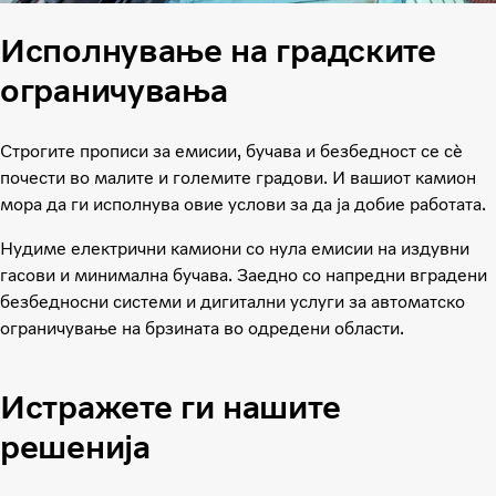
Исполнување на градските
ограничувања
Строгите прописи за емисии, бучава и безбедност се сè
почести во малите и големите градови. И вашиот камион
мора да ги исполнува овие услови за да ја добие работата.
Нудиме електрични камиони со нула емисии на издувни
гасови и минимална бучава. Заедно со напредни вградени
безбедносни системи и дигитални услуги за автоматско
ограничување на брзината во одредени области.
Истражете ги нашите
решенија