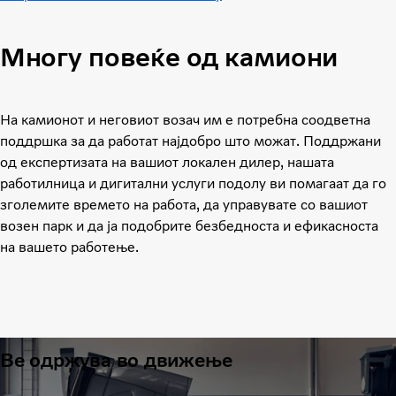
Многу повеќе од камиони
На камионот и неговиот возач им е потребна соодветна
поддршка за да работат најдобро што можат. Поддржани
од експертизата на вашиот локален дилер, нашата
работилница и дигитални услуги подолу ви помагаат да го
зголемите времето на работа, да управувате со вашиот
возен парк и да ја подобрите безбедноста и ефикасноста
на вашето работење.
Ве одржува во движење