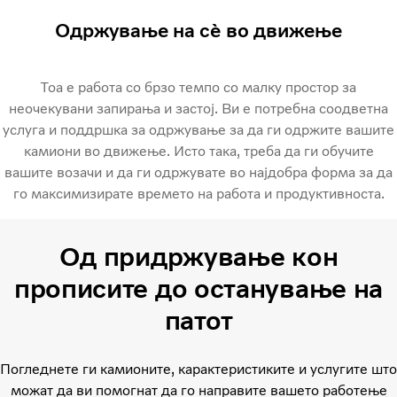
Одржување на сè во движење
Тоа е работа со брзо темпо со малку простор за
неочекувани запирања и застој. Ви е потребна соодветна
услуга и поддршка за одржување за да ги одржите вашите
камиони во движење. Исто така, треба да ги обучите
вашите возачи и да ги одржувате во најдобра форма за да
го максимизирате времето на работа и продуктивноста.
Од придржување кон
прописите до останување на
патот
Погледнете ги камионите, карактеристиките и услугите што
можат да ви помогнат да го направите вашето работење