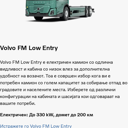
Volvo FM Low Entry
Volvo FM Low Entry е електричен камион со одлична
видливост и кабина со низок влез за дополнителна
удобност на возачот. Тоа е совршен избор кога ви е
потребен камион со голем капацитет за собирање отпад во
градовите и населените места. Изберете од различни
конфигурации на кабината и шасијата кои одговараат на
вашите потреби.
Електричен: До 330 kW, домет до 200 км
Истражете го Volvo FM Low Entry