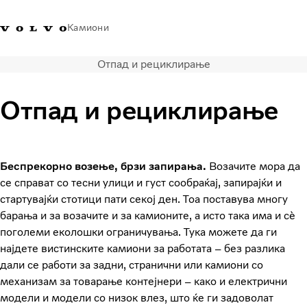
Камиони
Отпад и рециклирање
Volvo Trucks - Македонија -
Продавница за Volvo
Најава
Македонија
Контакти
Trucks
Отпад и рециклирање
Транспортни решенија
Камиони
Кампањи
Беспрекорно возење, брзи запирања.
Возачите мора да
Услуги
се справат со тесни улици и густ сообраќај, запирајќи и
Локатор на дилери
стартувајќи стотици пати секој ден. Тоа поставува многу
News
барања и за возачите и за камионите, а исто така има и сè
За нас
поголеми еколошки ограничувања. Тука можете да ги
Volvo Truck Builder
најдете вистинските камиони за работата – без разлика
Контактирајте нѐ
дали се работи за задни, странични или камиони со
механизам за товарање контејнери – како и електрични
модели и модели со низок влез, што ќе ги задоволат