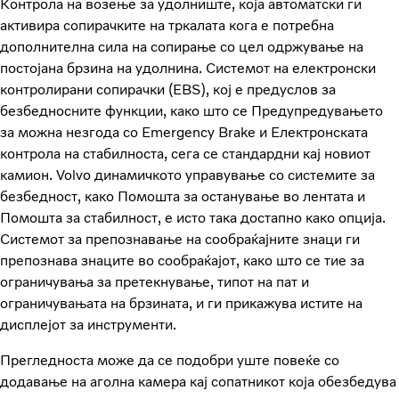
Контрола на возење за удолниште, која автоматски ги
активира сопирачките на тркалата кога е потребна
дополнителна сила на сопирање со цел одржување на
постојана брзина на удолнина. Системот на електронски
контролирани сопирачки (EBS), кој е предуслов за
безбедносните функции, како што се Предупредувањето
за можна незгода со Emergency Brake и Електронската
контрола на стабилноста, сега се стандардни кај новиот
камион. Volvo динамичкото управување со системите за
безбедност, како Помошта за останување во лентата и
Помошта за стабилност, е исто така достапно како опција.
Системот за препознавање на сообраќајните знаци ги
препознава знаците во сообраќајот, како што се тие за
ограничувања за претекнување, типот на пат и
ограничувањата на брзината, и ги прикажува истите на
дисплејот за инструменти.
Прегледноста може да се подобри уште повеќе со
додавање на аголна камера кај сопатникот која обезбедува