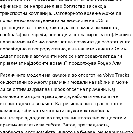
ефикасно, се непроценливо богатство за секоја
транспортна компанија. Одговорното возење може да
помогне во намалувањето на емисиите на СО
и
2
трошоците за гориво, како и да се намали ризикот од
сообраќајни несреќи, повреди и непланиран застој. Нашите
нови камиони ќе им помогнат на возачите да работат уште
побезбедно и попродуктивно, а на нашите клиенти ќе им
дадат посилни аргументи кога се натпреваруваат да ги
привлечат најдобрите возачи“, продолжува Роџер Алм.
Различните модели на камиони во опсегот на Volvo Trucks
се достапни со многу различни модели на кабини и може
да се оптимизираат за широк опсег на примени. Кај
камионите за долги растојанија, кабината честопати е
вториот дом на возачот. Кај регионалните транспортни
камиони, кабината честопати служи како мобилна
канцеларија, додека во градежништвото тие се цврсти и
практични алатки за работа. Затоа, прегледноста,
удобноста, ергономијата, нивото на бучава, маневрирањето