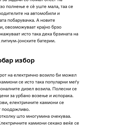
зо полнење е сè уште мала, таа се
водителите на автомобили и
ата побарувачка. А новите
и, овозможуваат крајно брзо
кажуваат исто така дека брзината на
 литиум-јонските батерии.
обар избор
орот на електрично возило би можел
камиони се исто така популарни меѓу
ионалните дизел возила. Полесни се
ени за урбано возење и испорака.
сови, електричните камиони се
т поодржливо.
отколку што многумина очекуваа.
 Електричните камиони секако веќе се