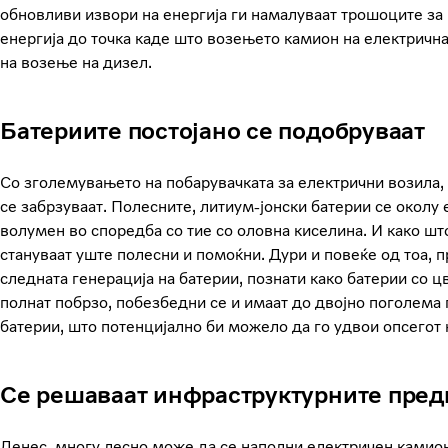
обновливи извори на енергија ги намалуваат трошоците за
енергија до точка каде што возењето камион на електрична
на возење на дизел.
Батериите постојано се подобруваат
Со зголемувањето на побарувачката за електрични возила, 
се забрзуваат. Полесните, литиум-јонски батерии се околу
волумен во споредба со тие со оловна киселина. И како шт
стануваат уште полесни и помоќни. Дури и повеќе од тоа, 
следната генерација на батерии, познати како батерии со цвр
полнат побрзо, побезбедни се и имаат до двојно поголема
батерии, што потенцијално би можело да го удвои опсегот 
Се решаваат инфраструктурните пре
Денес, многу лесно може да се наполни електричен камион