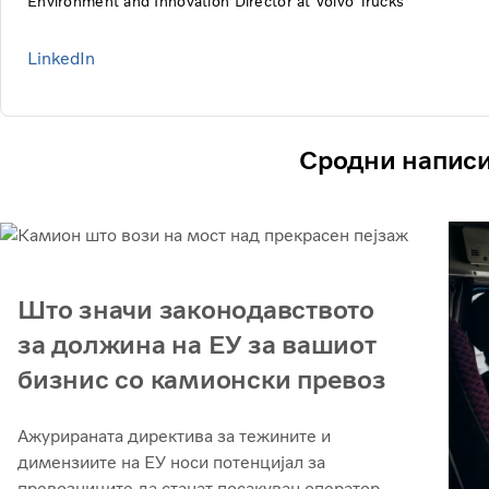
Environment and Innovation Director at Volvo Trucks
LinkedIn
Сродни напис
Што значи законодавството
за должина на ЕУ за вашиот
бизнис со камионски превоз
Ажурираната директива за тежините и
димензиите на ЕУ носи потенцијал за
превозниците да станат посакуван оператор,