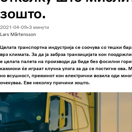
зошто.
2021-04-09
3 минути
Lars Mårtensson
Целата транспортна индустрија се соочува со тешки ба
врз климата. За да ја забрза транзицијата кон поодржлив
е целата палета на производи да биде без фосилни гори
камиони ќе играат клучна улога за да се постигне ова.
но всушност, преминот кон електрични возила оди мног
очекуваа. Еве неколку причини зошто.