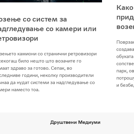
Како
прид
озење со систем за
воз
адгледување со камери или
етровизори
Поврзан
создава
зењето камиони со странични ретровизори
обуката
секогаш било нешто што возачите го
сопстве
маат здраво за готово. Сепак, во
парк, о
следниве години, неколку производители
потрошу
чнаа да нудат системи за надгледување со
и безбе
мери наместо тоа.
Друштвени Медиуми