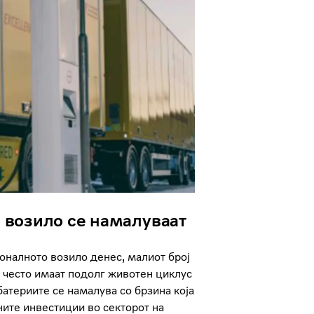
 возило се намалуваат
оналното возило денес, малиот број
 често имаат подолг животен циклус
атериите се намалува со брзина која
ните инвестиции во секторот на