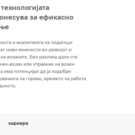
 технологијата
онесува за ефикасно
ење
оста и аналитиката на податоци
ат нови можности во развојот и
 на возачите. Без разлика дали сте
ник-возач или управник на возен
ва има потенцијал да ја подобри
вачката на гориво, времето на работа
дноста.
кариера