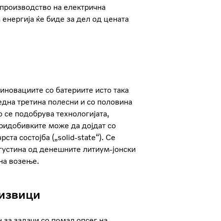
 производство на електрична
 енергија ќе биде за дел од цената
иновациите со батериите исто така
 една третина полесни и со половина
о се подобрува технологијата,
придобивките може да дојдат со
ста состојба („solid-state“). Се
 густина од денешните литиум-јонски
на возење.
дизвици
 за задачи со помал опсег на