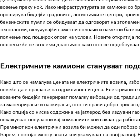
возење преку ноќ. Иако инфраструктурата за камиони со бр
проширува бидејќи градовите, логистичките центри, произ
бензинските пумпи се обидуваат да одговорат на зголемен
технологии, вклучувајќи паметни полначи и паметни батери
полнење под поширок опсег на услови. Новите откритија по
полнење ќе се зголеми драстично како што се подобруваат
Електричните камиони стануваат под
Како што се намалува цената на електричните возила, изб
повеќе да е прашање на одржливост и цена. Електричните 
возачите бидејќи генерираат помалку вибрации од традиц
за маневрирање и паркирање, што ги прави добро прилагод
Како опција со ниска содржина на јаглерод без издувни га
покажуваат популарни кај компаниите кои сакаат да работа
Преминот кон електрични возила би можел да оди побрзо 
Барем, постојат многу знаци кои укажуваат на овој развој.