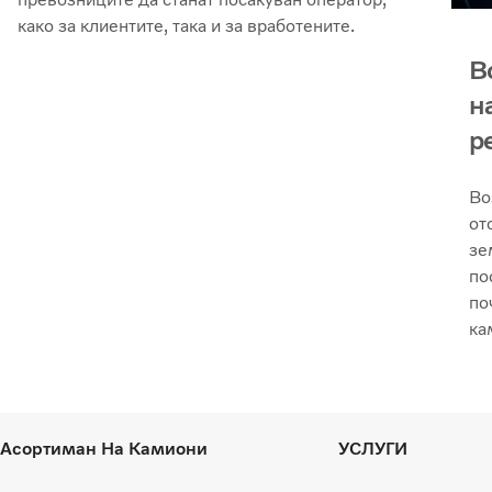
како за клиентите, така и за вработените.
В
н
р
Во
от
зе
по
по
ка
Асортиман На Камиони
УСЛУГИ