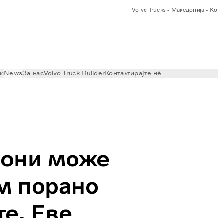
Volvo Trucks - Македонија - К
ри
News
За нас
Volvo Truck Builder
Контактирајте нѐ
стрим порано отколку што мислите. Еве зошто.
иони може
им порано
е. Еве