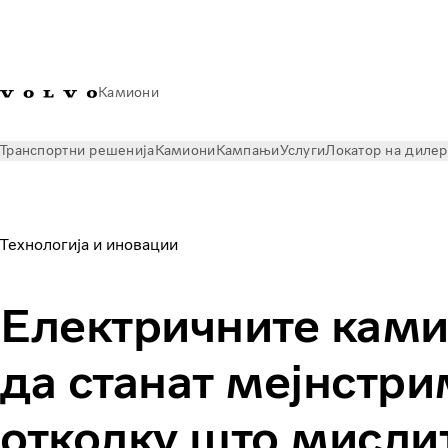
Камиони
Транспортни решенија
Камиони
Кампањи
Услуги
Локатор на диле
News
Увид
Електричните камиони може да станат мејн
Технологија и иновации
Електричните кам
да станат мејнстр
отколку што мислит