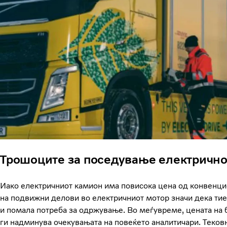
Трошоците за поседување електрично
Иако електричниот камион има повисока цена од конвенци
на подвижни делови во електричниот мотор значи дека тие
и помала потреба за одржување. Во меѓувреме, цената на б
ги надминува очекувањата на повеќето аналитичари. Теков