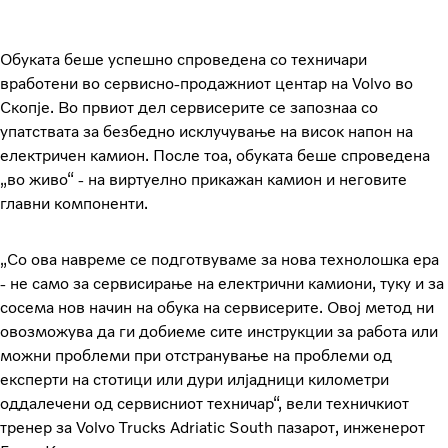
Обуката беше успешно спроведена со техничари
вработени во сервисно-продажниот центар на Volvo во
Скопје. Во првиот дел сервисерите се запознаа со
упатствата за безбедно исклучување на висок напон на
електричен камион. После тоа, обуката беше спроведена
„во живо“ - на виртуелно прикажан камион и неговите
главни компоненти.
„Со ова навреме се подготвуваме за нова технолошка ера
- не само за сервисирање на електрични камиони, туку и за
сосема нов начин на обука на сервисерите. Овој метод ни
овозможува да ги добиеме сите инструкции за работа или
можни проблеми при отстранување на проблеми од
експерти на стотици или дури илјадници километри
оддалечени од сервисниот техничар“, вели техничкиот
тренер за Volvo Trucks Adriatic South пазарот, инженерот