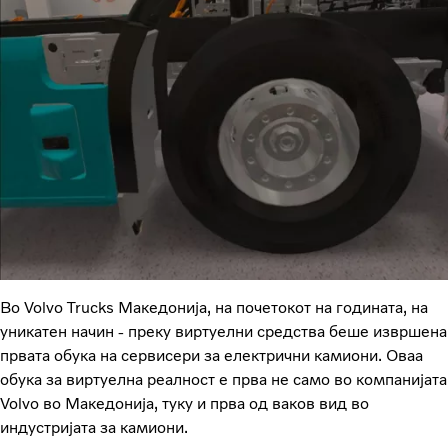
Во Volvo Trucks Македонија, на почетокот на годината, на
уникатен начин - преку виртуелни средства беше извршена
првата обука на сервисери за електрични камиони. Оваа
обука за виртуелна реалност е прва не само во компанијата
Volvo во Македонија, туку и прва од ваков вид во
индустријата за камиони.