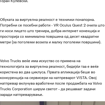
Горан Кулевски.
Обуката за виртуелна реалност е технички понапорна.
Потребни се посебни работи - VR Oculus Quest 2 очила што
ги носи лицето што тренира, добра интернет конекција и
просторија со минимална површина од десет квадратни
метри (за поголеми возила и малку поголеми површини).
Volvo Trucks веќе има искуство со примена на
технологијата за виртуелна реалност, бидејќи таа е веќе
користена во два циклуса. Првата апликација беше во
конкуренција на сервисери на натпреварот VISTA. Овој
натпревар вклучува вработени после продажбата на Volvo
Trucks Corporation ширум светот - да решаваат задачи
заради натпреварување.