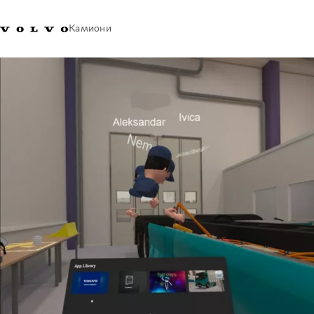
Камиони
Volvo Trucks - Македонија -
Продавница за Volvo
Најава
Македонија
Контакти
Trucks
Транспортни решенија
Камиони
Кампањи
Услуги
Локатор на дилери
News
За нас
Volvo Truck Builder
Контактирајте нѐ