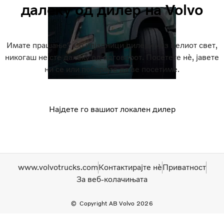
далеку од дилер на Volvo
Имате прашање? Со илјадници дилери низ целиот свет,
никогаш не сте далеку од одговорот. Посетете нè, јавете
ни се или побарајте да ве посетиме.
Најдете го вашиот локален дилер
www.volvotrucks.com
Контактирајте нѐ
Приватност
За веб-колачињата
Copyright AB Volvo 2026