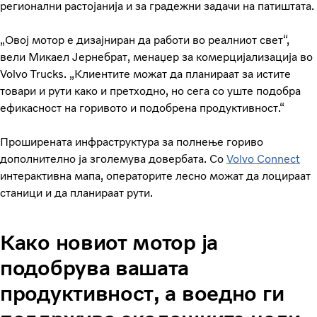
регионални растојанија и за градежни задачи на патиштата.
„Овој мотор е дизајниран да работи во реалниот свет“,
вели Микаел Јернебрат, менаџер за комерцијализација во
Volvo Trucks. „Клиентите можат да планираат за истите
товари и рути како и претходно, но сега со уште подобра
ефикасност на горивото и подобрена продуктивност.“
Проширената инфраструктура за полнење гориво
дополнително ја зголемува довербата. Со
Volvo Connect
интерактивна мапа, операторите лесно можат да лоцираат
станици и да планираат рути.
Како новиот мотор ја
подобрува вашата
продуктивност, а воедно ги