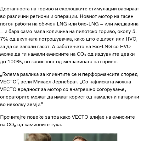
Достапноста на гориво и еколошките стимулации варираат
во различни региони и операции. Новиот мотор на гасен
погон работи на обичен LNG или био-LNG – или мешавина
– и бара само мала количина на пилотско гориво, околу 5-
7% од вкупната потрошувачка, како што е дизел или HVO,
за да се запали гасот. А работењето на Bio-LNG со HVO
може да ги намали емисиите на CO₂ од издувните цевки
до 100%, во зависност од мешавината на гориво.
„Голема разлика за клиентите се и перформансите според
VECTO“, вели Микаел Јернебрат. „Со најниската можна
VECTO вредност за мотор со внатрешно согорување,
операторите можат да имаат корист од намалени патарини
во неколку земји.“
Прочитајте повеќе за тоа како VECTO влијае на емисиите
на CO₂ од камионите тука.