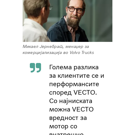
Микаел Јернебрат, менаџер за
комерцијализација во Volvo Trucks
Голема разлика
за клиентите се и
перформансите
според VECTO.
Со најниската
можна VECTO
вредност за
мотор со
внатрешно