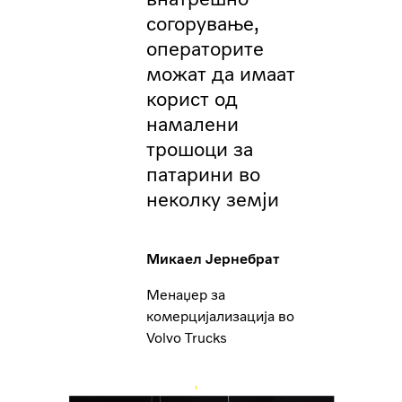
согорување,
операторите
можат да имаат
корист од
намалени
трошоци за
патарини во
неколку земји
Микаел Јернебрат
Менаџер за
комерцијализација во
Volvo Trucks