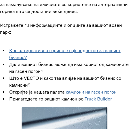
за намалување на емисиите со користење на алтернативни
горива што се достапни веќе денес.
Истражете ги информациите и опциите за вашиот возен
парк:
Кое алтернативно гориво е најсоодветно за вашиот
бизнис?
Дали вашиот бизнис може да има корист од камионите
на гасен погон?
Што е VECTO и како таа влијае на вашиот бизнис со
камиони?
Откријте ја нашата палета
камиони на гасен погон
Прилагодете го вашиот камион во
Truck Builder