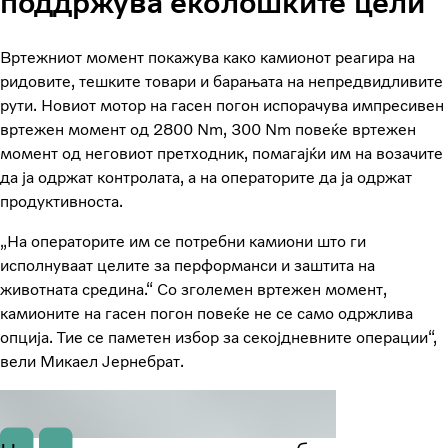
поддржува еколошките цели
Вртежниот момент покажува како камионот реагира на
ридовите, тешките товари и барањата на непредвидливите
рути. Новиот мотор на гасен погон испорачува импресивен
вртежен момент од 2800 Nm, 300 Nm повеќе вртежен
момент од неговиот претходник, помагајќи им на возачите
да ја одржат контролата, а на операторите да ја одржат
продуктивноста.
„На операторите им се потребни камиони што ги
исполнуваат целите за перформанси и заштита на
животната средина.“ Со зголемен вртежен момент,
камионите на гасен погон повеќе не се само одржлива
опција. Тие се паметен избор за секојдневните операции“,
вели Микаел Јернебрат.