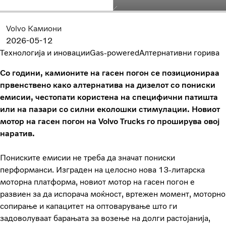
Volvo Камиони
2026-05-12
Технологија и иновации
Gas-powered
Алтернативни горива
Со години, камионите на гасен погон се позиционираа
првенствено како алтернатива на дизелот со пониски
емисии, честопати користена на специфични патишта
или на пазари со силни еколошки стимулации. Новиот
мотор на гасен погон на Volvo Trucks го проширува овој
наратив.
Пониските емисии не треба да значат пониски
перформанси. Изграден на целосно нова 13-литарска
моторна платформа, новиот мотор на гасен погон е
развиен за да испорача моќност, вртежен момент, моторно
сопирање и капацитет на оптоварување што ги
задоволуваат барањата за возење на долги растојанија,