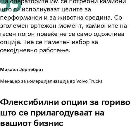
На операторите им се потребни камиони
што ги исполнуваат целите за
перформанси и за животна средина. Со
зголемен вртежен момент, камионите на
гасен погон повеќе не се само одржлива
опција. Тие се паметен избор за
секојдневно работење.
Микаел Јернебрат
Менаџер за комерцијализација во Volvo Trucks
Флексибилни опции за гориво
што се прилагодуваат на
вашиот бизнис