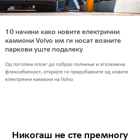
10 начини како новите електрични
камиони Volvo им ги носат возните
паркови уште подалеку
Од поголем опсег до побрзо полнење и зголемена
флексибилност, откријте ги придобивките од новите
електрични камиони на Volvo
Никогаш не сте премногу