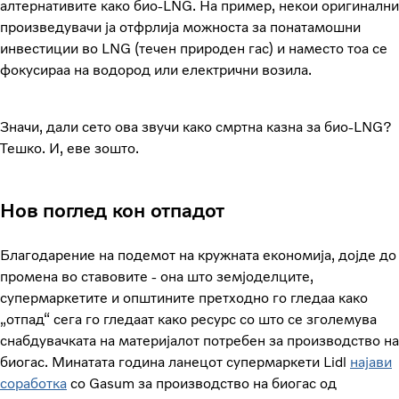
алтернативите како био-LNG. На пример, некои оригинални
произведувачи ја отфрлија можноста за понатамошни
инвестиции во LNG (течен природен гас) и наместо тоа се
фокусираа на водород или електрични возила.
Значи, дали сето ова звучи како смртна казна за био-LNG?
Тешко. И, еве зошто.
Нов поглед кон отпадот
Благодарение на подемот на кружната економија, дојде до
промена во ставовите - она што земјоделците,
супермаркетите и општините претходно го гледаа како
„отпад“ сега го гледаат како ресурс со што се зголемува
снабдувачката на материјалот потребен за производство на
биогас. Минатата година ланецот супермаркети Lidl
најави
соработка
со Gasum за производство на биогас од