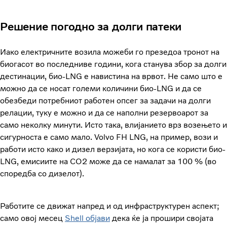
Решение погодно за долги патеки
Иако електричните возила можеби го презедоа тронот на
биогасот во последниве години, кога станува збор за долги
дестинации, био-LNG е навистина на врвот. Не само што е
можно да се носат големи количини био-LNG и да се
обезбеди потребниот работен опсег за задачи на долги
релации, туку е можно и да се наполни резервоарот за
само неколку минути. Исто така, влијанието врз возењето и
сигурноста е само мало. Volvo FH LNG, на пример, вози и
работи исто како и дизел верзијата, но кога се користи био-
LNG, емисиите на CO2 може да се намалат за 100 % (во
споредба со дизелот).
Работите се движат напред и од инфраструктурен аспект;
само овој месец
Shell објави
дека ќе ја прошири својата