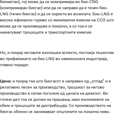
биометан), тој може да се компримира во био-CNG
(компримиран биогас) или да се направи да е течен био-
LNG (течен биогас) и да се користи во возилата. Био-LNG е
високо ефикасно гориво со минимални емисии на CO2 што
може да се произведува и локално, а со тоа и се
намалуваат трошоците и транспортните емисии.
Но, и покрај неговите еколошки аспекти, постоеја тешкотии
во прифаќањето на био-LNG во камионската индустрија,
главно поради:
Цена:
и покрај тоа што биогасот е направен од „отпад“ и е
релативно лесен за производство, трошокот за негово
производство е сепак поголем од цената на дизелот. Во
голем дел тоа се должи на прашања, како економиите на
обем и трошоците за дистрибуција. Со производството на
биогас обично се занимаваат општините на локално ниво.