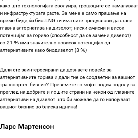
како што технологијата еволуира, трошоците се намалуваат
и инфраструктурата расте. За мене е само прашање на
време бидејќи био-LNG ги има сите предуслови да стане
главна алтернатива на дизелот; ниски емисии и висок
потенцијал за гориво (способност да се замени дизелот) -
со 21 % има значително повисок потенцијал од
алтернативите како биодизелот (3 %)
Дали сте заинтересирани да дознаете повеќе за
алтернативните горива и дали тие се соодветни за вашиот
транспортен бизнис? Преземете го мојот водич подолу за
преглед на добрите и лошите страни на некои од главните
алтернативи на дизелот што би можеле да го напојуваат
вашиот бизнис во блиска иднина!
Ларс Мартенсон