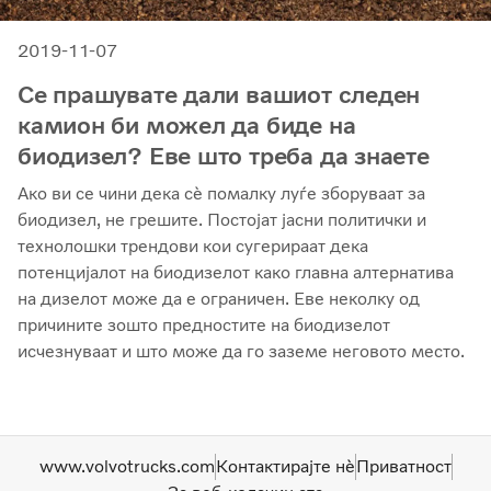
2019-11-07
Се прашувате дали вашиот следен
камион би можел да биде на
биодизел? Еве што треба да знаете
Ако ви се чини дека сè помалку луѓе зборуваат за
биодизел, не грешите. Постојат јасни политички и
технолошки трендови кои сугерираат дека
потенцијалот на биодизелот како главна алтернатива
на дизелот може да е ограничен. Еве неколку од
причините зошто предностите на биодизелот
исчезнуваат и што може да го заземе неговото место.
www.volvotrucks.com
Контактирајте нѐ
Приватност