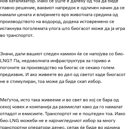
нов катализатор. Иако сè уште е далеку од тоа да биде
главно решение, ваквиот напредок е одличен начин да се
намали цената и влијанието врз животната средина од
производството на водород, додека истовремено се
истакнува поголемата улога што биогасот може да ја игра
во транспортот.
Значи, дали вашиот следен камион ќе се напојува со био-
LNG? Па, недоволната инфраструктура за гориво и
погоните за производство на биогас се секако голем
предизвик. И ако живеете во дел од светот каде биогасот
не е стимулиран, тоа може да биде скап избор.
Меѓутоа, исто така живееме и во свет во кој се бара од
секој човек и компанија да размислат како да го намалат
отпадот и емисиите. Транспортот не е поштеден тоа. Иако
био-LNG можеби не е најочигледниот избор за многу
транспортни оператори денес, сепак ќе биде во иднина