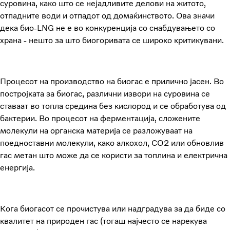
суровина, како што се нејадливите делови на житото,
отпадните води и отпадот од домаќинството. Ова значи
дека био-LNG не е во конкуренција со снабдувањето со
храна - нешто за што биогоривата се широко критикувани.
Процесот на производство на биогас е прилично јасен. Во
постројката за биогас, различни извори на суровина се
ставаат во топла средина без кислород и се обработува од
бактерии. Во процесот на ферментација, сложените
молекули на органска материја се разложуваат на
поедноставни молекули, како алкохол, CO2 или обновлив
гас метан што може да се користи за топлина и електрична
енергија.
Кога биогасот се прочистува или надградува за да биде со
квалитет на природен гас (тогаш најчесто се нарекува