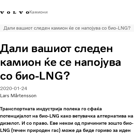
Камиони
Дали вашиот следен камион ќе се напојува со био-LNG?
Volvo Trucks - Македонија -
Продавница за Volvo
Најава
Македонија
Контакти
Trucks
Дали вашиот следен
Транспортни решенија
камион ќе се напојува
Камиони
Кампањи
со био-LNG?
Услуги
Локатор на дилери
2020-01-24
News
Lars Mårtensson
За нас
Volvo Truck Builder
Транспортната индустрија полека го сфаќа
Контактирајте нѐ
потенцијалот на био-LNG како ветувачка алтернатива на
дизелот. И со право. Еве некои од причините зошто био-
LNG (течен природен гас) може да биде гориво за иден