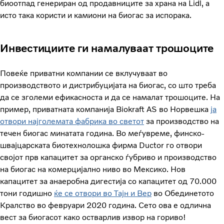
биоотпад генериран од продавниците за храна на Lidl, а
исто така користи и камиони на биогас за испорака.
Инвестициите ги намалуваат трошоците
Повеќе приватни компании се вклучуваат во
производството и дистрибуцијата на биогас, со што треба
да се зголеми ефикасноста и да се намалат трошоците. На
пример, приватната компанија Biokraft AS во Норвешка
ја
отвори најголемата фабрика во светот
за производство на
течен биогас минатата година. Во меѓувреме, финско-
швајцарската биотехнолошка фирма Ductor го отвори
својот прв капацитет за органско ѓубриво и производство
на биогас на комерцијално ниво во Мексико. Нов
капацитет за анаеробна дигестија со капацитет од 70.000
тони годишно
ќе се отвори во Тајн и Вер
во Обединетото
Кралство во февруари 2020 година. Сето ова е одлична
вест за биогасот како остварлив извор на гориво!