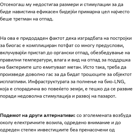
Отсекогаш му недостигаа размери и стимулации за да
биде навистина ефикасен бидејќи примарна цел најчесто
беше третман на отпад.
На ова е придодаден фактот дека изградбата на постројки
за биогас е комплициран потфат со многу предуслови,
вклучувајќи пристап до органски отпад, обезбедување на
правилни температури, влага и вид на отпад за поддршка
на бактериите што емитуваат метан. Исто така, треба да
произведе доволно гас за да бидат трошоците за објектот
исплатливи. Инфраструктурата за полнење на био-LNG,
која е спорадична во повеќето земји, е тешко да се развие
поради недоволна стимулација и развој на пазарот.
Подемот на други алтернативи:
со зголемената возбуда
околу електричните возила, одредено внимание и до
одреден степен инвестициите беа пренасочени од