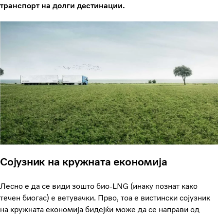
транспорт на долги дестинации.
Сојузник на кружната економија
Лесно е да се види зошто био-LNG (инаку познат како
течен биогас) е ветувачки. Прво, тоа е вистински сојузник
на кружната економија бидејќи може да се направи од