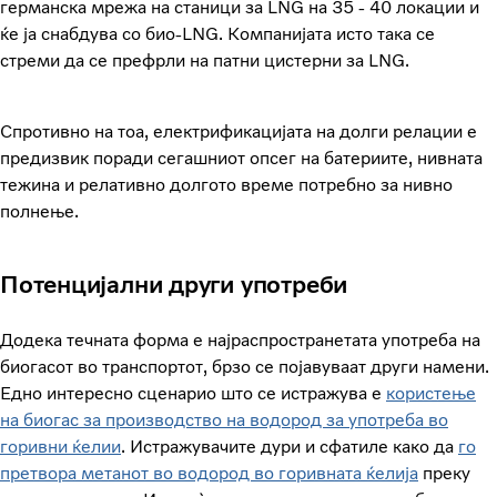
германска мрежа на станици за LNG на 35 - 40 локации и
ќе ја снабдува со био-LNG. Компанијата исто така се
стреми да се префрли на патни цистерни за LNG.
Спротивно на тоа, електрификацијата на долги релации е
предизвик поради сегашниот опсег на батериите, нивната
тежина и релативно долгото време потребно за нивно
полнење.
Потенцијални други употреби
Додека течната форма е најраспространетата употреба на
биогасот во транспортот, брзо се појавуваат други намени.
Едно интересно сценарио што се истражува е
користење
на биогас за производство на водород за употреба во
горивни ќелии
. Истражувачите дури и сфатиле како да
го
претвора метанот во водород во горивната ќелија
преку