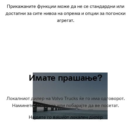
Прикажаните функции може да не се стандардни или
достапни за сите нивоа на опрема и опции за погонски
агрегат.
Имате прашање?
Локалниот дилер на Volvo Trucks ќе го има одговорот.
Наминете, јавете се или побарајте да ве посетат.
Најдете го вашиот локален дилер