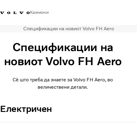
Камиони
Спецификации на новиот Volvo FH Aero
Volvo Trucks - Македонија -
Продавница за Volvo
Најава
Македонија
Контакти
Trucks
Спецификации на
Транспортни решенија
новиот Volvo FH Aero
Камиони
Кампањи
Сè што треба да знаете за Volvo FH Aero, во
Услуги
величествени детали.
Локатор на дилери
News
За нас
Електричен
Volvo Truck Builder
Контактирајте нѐ