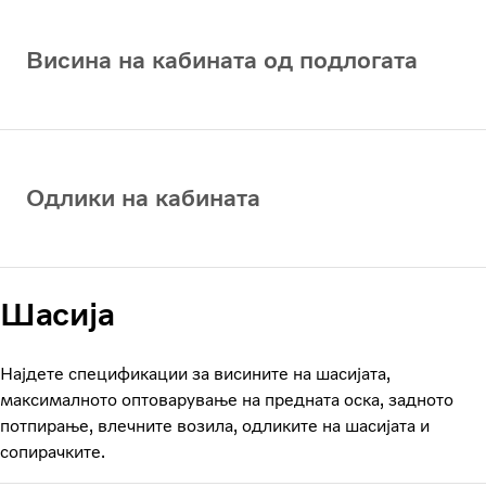
Висина на кабината од подлогата
Одлики на кабината
Шасија
Најдете спецификации за висините на шасијата,
максималното оптоварување на предната оска, задното
потпирање, влечните возила, одликите на шасијата и
сопирачките.