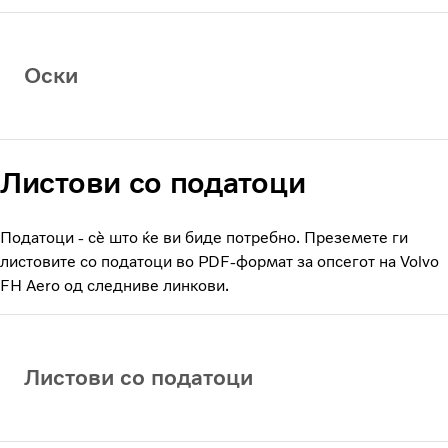
Оски
Листови со податоци
Податоци - сè што ќе ви биде потребно. Преземете ги
листовите со податоци во PDF-формат за опсегот на Volvo
FH Aero од следниве линкови.
Листови со податоци