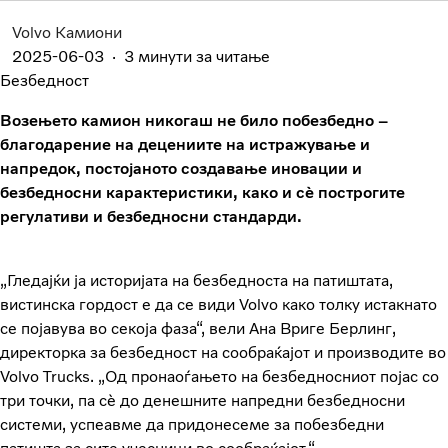
Volvo Камиони
2025-06-03
3 минути за читање
Безбедност
Возењето камион никогаш не било побезбедно –
благодарение на децениите на истражување и
напредок, постојаното создавање иновации и
безбедносни карактеристики, како и сè построгите
регулативи и безбедносни стандарди.
„Гледајќи ја историјата на безбедноста на патиштата,
вистинска гордост е да се види Volvo како толку истакнато
се појавува во секоја фаза“, вели Ана Вриге Берлинг,
директорка за безбедност на сообраќајот и производите во
Volvo Trucks. „Од пронаоѓањето на безбедносниот појас со
три точки, па сè до денешните напредни безбедносни
системи, успеавме да придонесеме за побезбедни