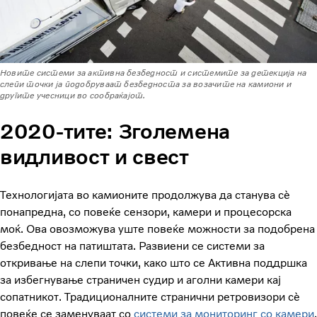
Новите системи за активна безбедност и системите за детекција на
слепи точки ја подобруваат безбедноста за возачите на камиони и
другите учесници во сообраќајот.
2020-тите: Зголемена
видливост и свест
Технологијата во камионите продолжува да станува сè
понапредна, со повеќе сензори, камери и процесорска
моќ. Ова овозможува уште повеќе можности за подобрена
безбедност на патиштата. Развиени се системи за
откривање на слепи точки, како што се Активна поддршка
за избегнување страничен судир и аголни камери кај
сопатникот. Традиционалните странични ретровизори сè
повеќе се заменуваат со
системи за мониторинг со камери
,