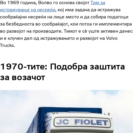
Во 1969 година, Волво го основа својот
Тим за
истражување на несреќи
, кој има задача да истражува
сообраќајни несреќи на лице место и да собира податоци
за безбедноста во сообраќајот, кои потоа ги имплементира
во развојот на производите. Тимот е сè уште активен денес
и е клучен дел од истражувањето и развојот на Volvo
Trucks.
1970-тите: Подобра заштита
за возачот