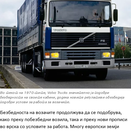
Во текот на 1970-тите, Volvo Trucks значително ја подобри
безбедноста на своите кабини, додека новите регулативи обезбедија
подобри услови за работа за возачите.
Безбедноста на возачите продолжува да се подобрува,
како преку побезбедни возила, така и преку нови прописи
во врска со условите за работа. Многу европски земји