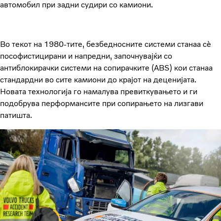
автомобил при задни судири со камиони.
Во текот на 1980-тите, безбедносните системи станаа сè
пософистицирани и напредни, започнувајќи со
антиблокирачки системи на сопирачките (ABS) кои станаа
стандардни во сите камиони до крајот на деценијата.
Новата технологија го намалува превиткувањето и ги
подобрува перформансите при сопирањето на лизгави
патишта.