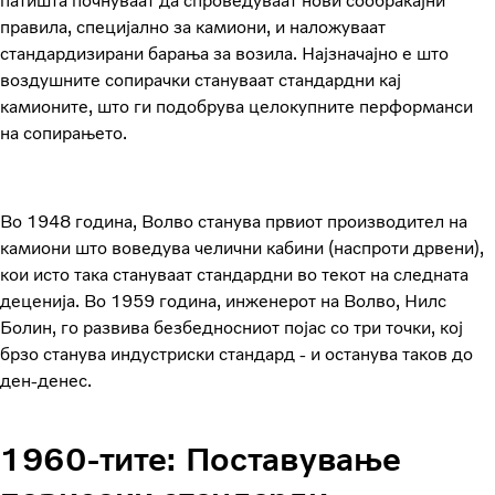
патишта почнуваат да спроведуваат нови сообраќајни
правила, специјално за камиони, и наложуваат
стандардизирани барања за возила. Најзначајно е што
воздушните сопирачки стануваат стандардни кај
камионите, што ги подобрува целокупните перформанси
на сопирањето.
Во 1948 година, Волво станува првиот производител на
камиони што воведува челични кабини (наспроти дрвени),
кои исто така стануваат стандардни во текот на следната
деценија. Во 1959 година, инженерот на Волво, Нилс
Болин, го развива безбедносниот појас со три точки, кој
брзо станува индустриски стандард - и останува таков до
ден-денес.
1960-тите: Поставување