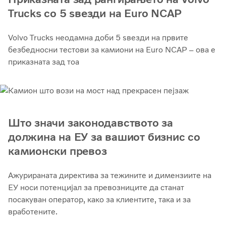
Trucks со 5 ѕвезди на Euro NCAP
Volvo Trucks неодамна доби 5 ѕвезди на првите
безбедносни тестови за камиони на Euro NCAP – ова е
приказната зад тоа
Што значи законодавството за
должина на ЕУ за вашиот бизнис со
камионски превоз
Ажурираната директива за тежините и димензиите на
ЕУ носи потенцијал за превозниците да станат
посакуван оператор, како за клиентите, така и за
вработените.