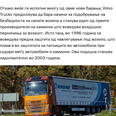
Откако веќе ги исполни многу од овие нови барања, Volvo
Trucks продолжува да бара начини за подобрување на
безбедноста на своите возила и станува еден од првите
производители на камиони што воведува воздушни
перничиња за возачот. Исто така, во 1996 година се
воведува предна заштита од навлегување под возило, што
помага во заштитата на патниците во автомобили при
судири меѓу автомобили и камиони. Ова подоцна станува
задолжително во 2003 година.