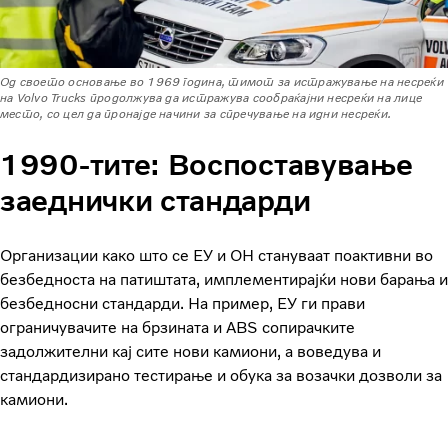
Од своето основање во 1969 година, тимот за истражување на несреќи
на Volvo Trucks продолжува да истражува сообраќајни несреќи на лице
место, со цел да пронајде начини за спречување на идни несреќи.
1990-тите: Воспоставување
заеднички стандарди
Организации како што се ЕУ и ОН стануваат поактивни во
безбедноста на патиштата, имплементирајќи нови барања и
безбедносни стандарди. На пример, ЕУ ги прави
ограничувачите на брзината и ABS сопирачките
задолжителни кај сите нови камиони, а воведува и
стандардизирано тестирање и обука за возачки дозволи за
камиони.