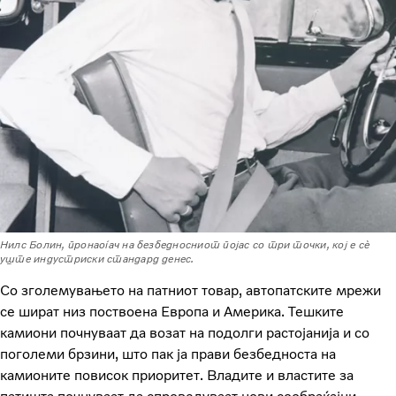
Нилс Болин, пронаоѓач на безбедносниот појас со три точки, кој е сè
уште индустриски стандард денес.
Со зголемувањето на патниот товар, автопатските мрежи
се шират низ поствоена Европа и Америка. Тешките
камиони почнуваат да возат на подолги растојанија и со
поголеми брзини, што пак ја прави безбедноста на
камионите повисок приоритет. Владите и властите за