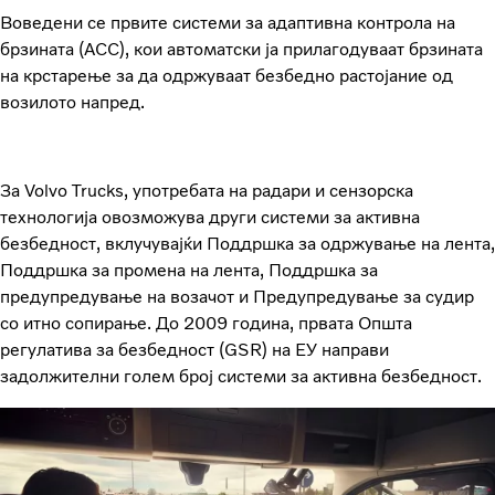
Воведени се првите системи за адаптивна контрола на
брзината (ACC), кои автоматски ја прилагодуваат брзината
на крстарење за да одржуваат безбедно растојание од
возилото напред.
За Volvo Trucks, употребата на радари и сензорска
технологија овозможува други системи за активна
безбедност, вклучувајќи Поддршка за одржување на лента,
Поддршка за промена на лента, Поддршка за
предупредување на возачот и Предупредување за судир
со итно сопирање. До 2009 година, првата Општа
регулатива за безбедност (GSR) на ЕУ направи
задолжителни голем број системи за активна безбедност.