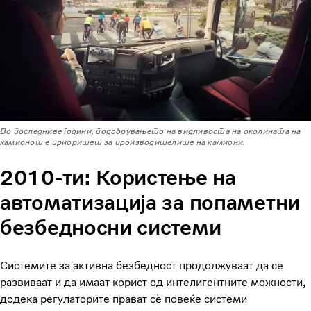
Во последниве години, подобрувањето на видливоста на околината на
камионот е приоритет за производителите на камиони.
2010-ти: Користење на
автоматизација за попаметни
безбедносни системи
Системите за активна безбедност продолжуваат да се
развиваат и да имаат корист од интелигентните можности,
додека регулаторите прават сè повеќе системи