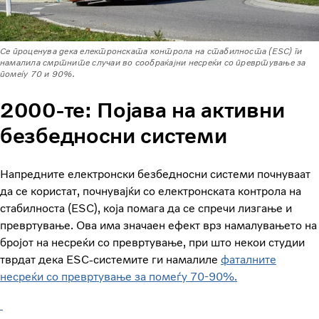
Се проценува дека електронската контрола на стабилноста (ESC) ги
намалила смртните случаи во сообраќајни несреќи со превртување за
помеѓу 70 и 90%.
2000-те: Појава на активни
безбедносни системи
Напредните електронски безбедносни системи почнуваат
да се користат, почнувајќи со електронската контрола на
стабилноста (ESC), која помага да се спречи лизгање и
превртување. Ова има значаен ефект врз намалувањето на
бројот на несреќи со превртување, при што некои студии
тврдат дека ESC-системите ги намалиле
фаталните
несреќи со превртување за помеѓу 70-90%.