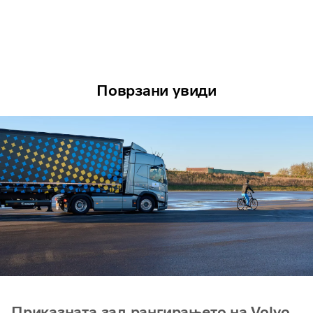
Поврзани увиди
Приказната зад рангирањето на Volvo