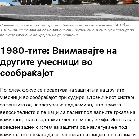
Појавата на системите против блокирање на сопирачките (ABS) во
1980-тите помага да се намали превиткувањето и станува стандард
во сите камиони до крајот на деценијата.
1980-тите: Внимавајте на
другите учесници во
сообраќајот
Поголем фокус се посветува на заштитата на другите
учесници во сообраќајот при судири. Страничниот систем
за заштита од навлегување под камион, што помага
велосипедисти и пешаци да паднат под задните тркала на
камионот, стана задолжителен во многу земји. Исто така е
воведен заден систем за заштита од навлегување под
камион, што помага да се заштитат патниците во патнички