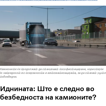
Камионите ќе продолжат да стануваат пософистицирани, користејќи
го напредокот во поврзаноста и автоматизацијата, за да станат уште
побезбедни.
Иднината: Што е следно во
безбедноста на камионите?