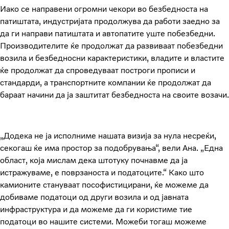
Иако се направени огромни чекори во безбедноста на
патиштата, индустријата продолжува да работи заедно за
да ги направи патиштата и автопатите уште побезбедни.
Производителите ќе продолжат да развиваат побезбедни
возила и безбедносни карактеристики, владите и властите
ќе продолжат да спроведуваат построги прописи и
стандарди, а транспортните компании ќе продолжат да
бараат начини да ја заштитат безбедноста на своите возачи.
„Додека не ја исполниме нашата визија за нула несреќи,
секогаш ќе има простор за подобрувања“, вели Ана. „Една
област, која мислам дека штотуку почнавме да ја
истражуваме, е поврзаноста и податоците.“ Како што
камионите стануваат пософистицирани, ќе можеме да
добиваме податоци од други возила и од јавната
инфраструктура и да можеме да ги користиме тие
податоци во нашите системи. Можеби тогаш можеме