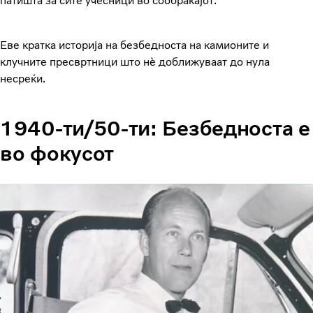
патишта за сите учесници во сообраќајот.“
Еве кратка историја на безбедноста на камионите и
клучните пресвртници што нè доближуваат до нула
несреќи.
1940-ти/50-ти: Безбедноста е
во фокусот