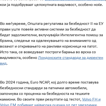
кои ја подобруваат целокупната видливост, особено ноќе.
Во меѓувреме, Општата регулатива за безбедност II на ЕУ
прави уште повеќе активни системи за безбедност да
бидат задолжителни, вклучувајќи Интелигентна помош за
брзина, следење на одвлекувањето на вниманието од
возачот и откривањето на ранливи корисници на патот.
Исто така, се воведуваат построги барања во врска со
видливоста, особено
Лондонските стандарди за директен
вид
.
Во 2024 година, Euro NCAP, кој долго време поставува
безбедносни стандарди за патнички автомобили,
започнува со проценка на безбедноста на тешките
камиони. Во своите први резултати од тестот,
Volvo FH и
Volvo FM добиваат највисока оценка од пет ѕвездички.