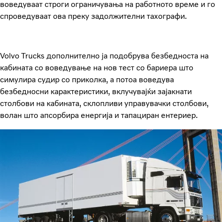
воведуваат строги ограничувања на работното време и го
спроведуваат ова преку задолжителни тахографи.
Volvo Trucks дополнително ја подобрува безбедноста на
кабината со воведување на нов тест со бариера што
симулира судир со приколка, а потоа воведува
безбедносни карактеристики, вклучувајќи зајакнати
столбови на кабината, склопливи управувачки столбови,
волан што апсорбира енергија и тапациран ентериер.