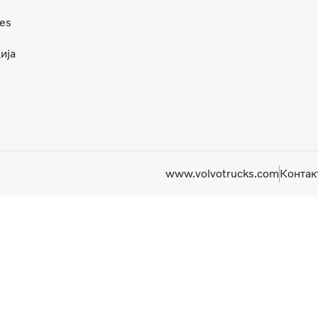
ces
ија
www.volvotrucks.com
Контак