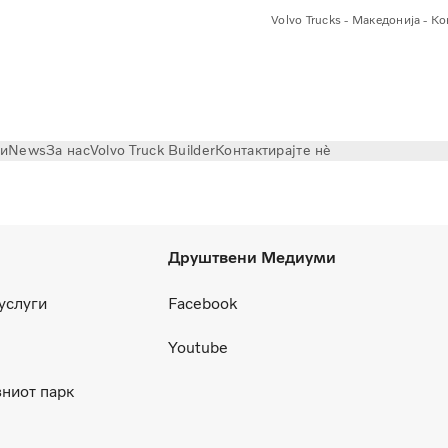
Volvo Trucks - Македонија - К
ри
News
За нас
Volvo Truck Builder
Контактирајте нѐ
Друштвени Медиуми
 услуги
Facebook
Youtube
ниот парк