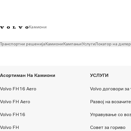
Камиони
Транспортни решенија
Камиони
Кампањи
Услуги
Локатор на диле
Асортиман На Камиони
УСЛУГИ
Volvo FH16 Aero
Volvo договори за
Volvo FH Aero
Развој на возачите
Volvo FH16
Управување со воз
Volvo FH
Совет за гориво