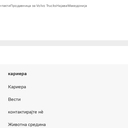
онтакти
Продавница за Volvo Trucks
Најава
Македонија
кариера
Кариера
Вести
контактирајте нѐ
Животна средина