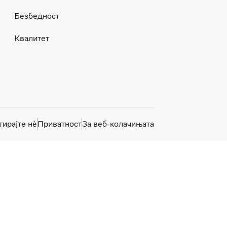
Безбедност
Квалитет
тирајте нѐ
Приватност
За веб-колачињата