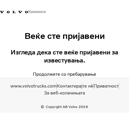
Камиони
Volvo Trucks - Македонија -
Продавница за Volvo
Најава
Македонија
Веќе сте пријавени
Контакти
Trucks
Изгледа дека сте веќе пријавени за
Транспортни решенија
известувања.
Камиони
Кампањи
Продолжете со пребарување
Услуги
Локатор на дилери
www.volvotrucks.com
Контактирајте нѐ
Приватност
News
За веб-колачињата
За нас
Volvo Truck Builder
Copyright AB Volvo 2026
Контактирајте нѐ