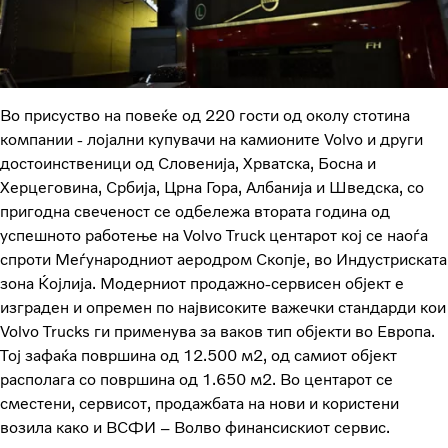
Во присуство на повеќе од 220 гости од околу стотина
компании - лојални купувачи на камионите Volvo и други
достоинственици од Словенија, Хрватска, Босна и
Херцеговина, Србија, Црна Гора, Албанија и Шведска, со
пригодна свеченост се одбележа втората година од
успешното работење на Volvo Truck центарот кој се наоѓа
спроти Меѓународниот аеродром Скопје, во Индустриската
зона Ќојлија. Модерниот продажно-сервисен објект е
изграден и опремен по највисоките важечки стандарди кои
Volvo Trucks ги применува за ваков тип објекти во Европа.
Тој зафаќа површина од 12.500 м2, од самиот објект
располага со површина од 1.650 м2. Во центарот се
сместени, сервисот, продажбата на нови и користени
возила како и ВСФИ – Волво финансискиот сервис.