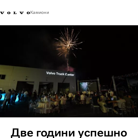
Камиони
Volvo Trucks - Македонија -
Продавница за Volvo
Најава
Македонија
Контакти
Trucks
Транспортни решенија
Камиони
Кампањи
Услуги
Локатор на дилери
News
За нас
Volvo Truck Builder
Контактирајте нѐ
Две години успешно