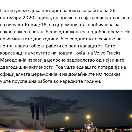
Потсетуваме дека центарот започна со работа на 26
октомври 2020 година, во време на најагресивната појава
на вирусот Ковид-19, па церемонијата, вообичаена за
ваков важен настан, беше одложена за подобро време. Но,
во изминатите две години, без соодветното сечење на
лента, новиот објект работи со полн капацитет. Сите
корисници на услугите на новата „куќа“ на Volvo Trucks
Македонија изразија целосно задоволство од нејзините
двегодишни активности. Тоа уште еднаш го потврдија на
официјалната церемонија и на домаќините им посакаа
уште поуспешна работа во наредните години.