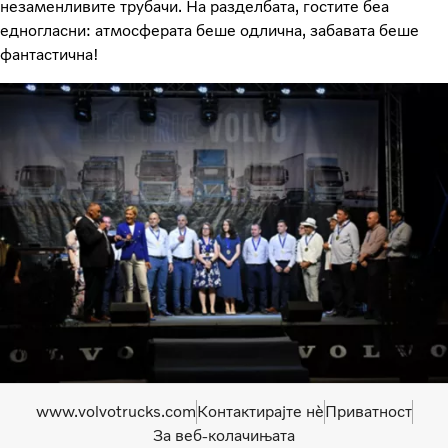
незаменливите трубачи. На разделбата, гостите беа
едногласни: атмосферата беше одлична, забавата беше
фантастична!
www.volvotrucks.com
Контактирајте нѐ
Приватност
За веб-колачињата