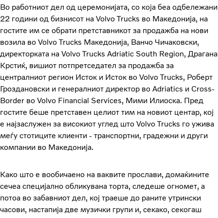
Во работниот дел од церемонијата, со која беа одбележани
22 години од бизнисот на Volvo Trucks во Македонија, на
гостите им се обрати претставникот за продажба на нови
возила во Volvo Trucks Македонија, Ванчо Чичаковски,
директорката на Volvo Trucks Adriatic South Region, Драгана
Крстиќ, вишиот потпретседател за продажба за
централниот регион Исток и Исток во Volvo Trucks, Роберт
Гроздановски и генералниот директор во Adriatics и Cross-
Border во Volvo Financial Services, Мими Илиоска. Пред
гостите беше претставен целиот тим на новиот центар, кој
е најзаслужен за високиот углед што Volvo Trucks го ужива
меѓу стотиците клиенти - транспортни, градежни и други
компании во Македонија.
Како што е вообичаено на ваквите прослави, домаќините
сечеа специјално обликувана торта, следеше огномет, а
потоа во забавниот дел, кој траеше до раните утрински
часови, настапија две музички групи и, секако, секогаш