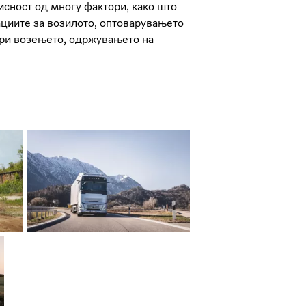
исност од многу фактори, како што
ациите за возилото, оптоварувањето
 при возењето, одржувањето на