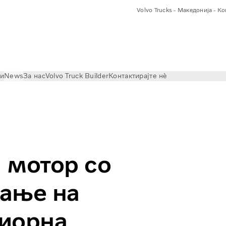
Volvo Trucks - Македонија - К
ри
News
За нас
Volvo Truck Builder
Контактирајте нѐ
olvo Trucks: Супериорна потрошувачка на горивото и по
 мотор со
ање на
риорна