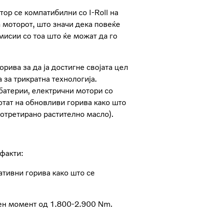
тор се компатибилни со I-Roll на
 моторот, што значи дека повеќе
мисии со тоа што ќе можат да го
рива за да ја достигне својата цел
 за трикратна технологија.
батерии, електрични мотори со
тат на обновливи горива како што
отретирано растително масло).
факти:
тивни горива како што се
н момент од 1.800-2.900 Nm.