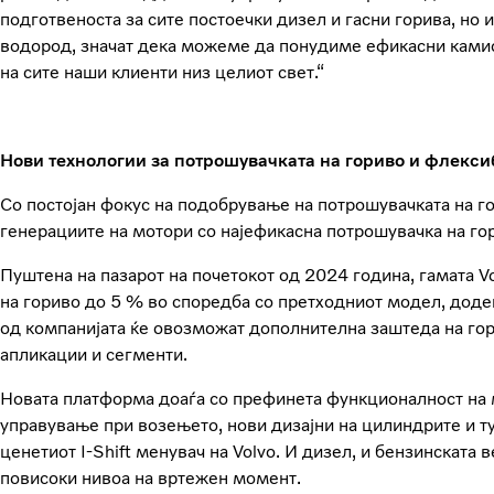
подготвеноста за сите постоечки дизел и гасни горива, но и
водород, значат дека можеме да понудиме ефикасни камио
на сите наши клиенти низ целиот свет.“
Нови технологии за потрошувачката на гориво и флекси
Со постојан фокус на подобрување на потрошувачката на го
генерациите на мотори со најефикасна потрошувачка на гор
Пуштена на пазарот на почетокот од 2024 година, гамата V
на гориво до 5 % во споредба со претходниот модел, дод
од компанијата ќе овозможат дополнителна заштеда на гор
апликации и сегменти.
Новата платформа доаѓа со префинета функционалност на
управување при возењето, нови дизајни на цилиндрите и ту
ценетиот I-Shift менувач на Volvo. И дизел, и бензинската 
повисоки нивоа на вртежен момент.