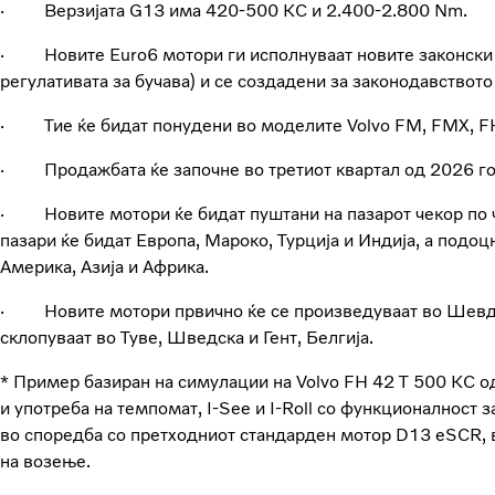
· Верзијата G13 има 420-500 КС и 2.400-2.800 Nm.
· Новите Euro6 мотори ги исполнуваат новите законски
регулативата за бучава) и се создадени за законодавството
· Тие ќе бидат понудени во моделите Volvo FM, FMX, FH
· Продажбата ќе започне во третиот квартал од 2026 г
· Новите мотори ќе бидат пуштани на пазарот чекор по ч
пазари ќе бидат Европа, Мароко, Турција и Индија, а подоц
Америка, Азија и Африка.
· Новите мотори првично ќе се произведуваат во Шевде
склопуваат во Туве, Шведска и Гент, Белгија.
* Пример базиран на симулации на Volvo FH 42 T 500 КС 
и употреба на темпомат, I-See и I-Roll со функционалност 
во споредба со претходниот стандарден мотор D13 eSCR, 
на возење.