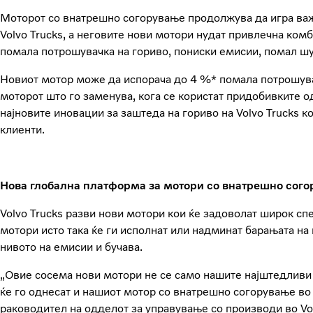
Моторот со внатрешно согорување продолжува да игра важна
Volvo Trucks, а неговите нови мотори нудат привлечна ком
помала потрошувачка на гориво, пониски емисии, помал ш
Новиот мотор може да испорача до 4 %* помала потрошува
моторот што го заменува, кога се користат придобивките о
најновите иновации за заштеда на гориво на Volvo Trucks ко
клиенти.
Нова глобална платформа за мотори со внатрешно сог
Volvo Trucks разви нови мотори кои ќе задоволат широк спе
мотори исто така ќе ги исполнат или надминат барањата на
нивото на емисии и бучава.
„Овие сосема нови мотори не се само нашите најштедливи 
ќе го однесат и нашиот мотор со внатрешно согорување во 
раководител на одделот за управување со производи во Vo