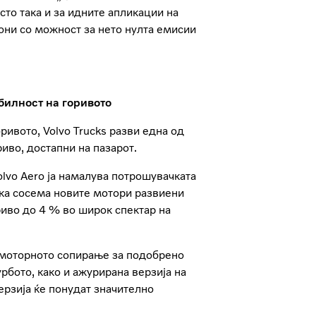
сто така и за идните апликации на
ни со можност за нето нулта емисии
билност на горивото
ривото, Volvo Trucks разви една од
иво, достапни на пазарот.
olvo Aero ја намалува потрошувачката
ека сосема новите мотори развиени
иво до 4 % во широк спектар на
 моторното сопирање за подобрено
рбото, како и ажурирана верзија на
верзија ќе понудат значително