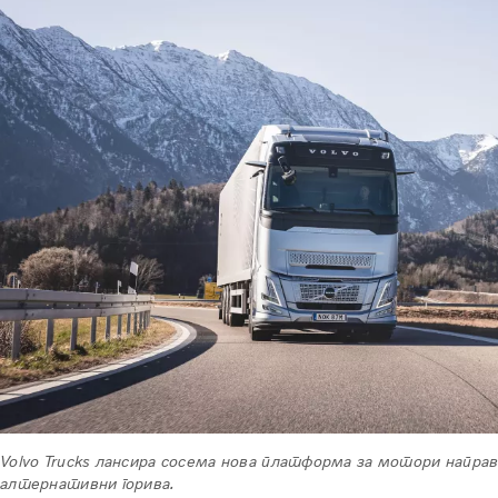
Volvo Trucks лансира сосема нова платформа за мотори направ
алтернативни горива.