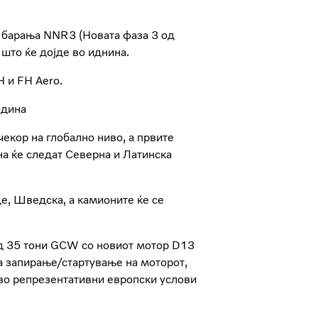
 барања NNR3 (Новата фаза 3 од
 што ќе дојде во иднина.
 и FH Aero.
одина
екор на глобално ниво, а првите
на ќе следат Северна и Латинска
, Шведска, а камионите ќе се
од 35 тони GCW со новиот мотор D13
за запирање/стартување на моторот,
во репрезентативни европски услови