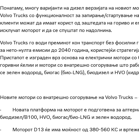
Понатаму, многу варијанти на дизел верзијата на новиот мо
Volvo Trucks со функционалност за запирање/стартување на
клиенти можат да имаат корист од заштедата на гориво и е
исклучат моторот и да се спуштат по надолнина.
Volvo Trucks го води преминот кон транспорт без фосилни го
за нето-нулта емисии до 2040 година, користејќи стратегија
Пристапот е изграден врз основа на електрични мотори со 
горивни ќелии и мотори со внатрешно согорување што рабо
се зелен водород, биогас (био-LNG), биодизел и HVO (хидр
Новите мотори со внатрешно согорување на Volvo Trucks – 
· Новата платформа на моторот е подготвена за алтерна
биодизел/B100, HVO, биогас/био-LNG и зелен водород.
· Моторот D13 ќе има моќност од 380-560 КС и вртеже