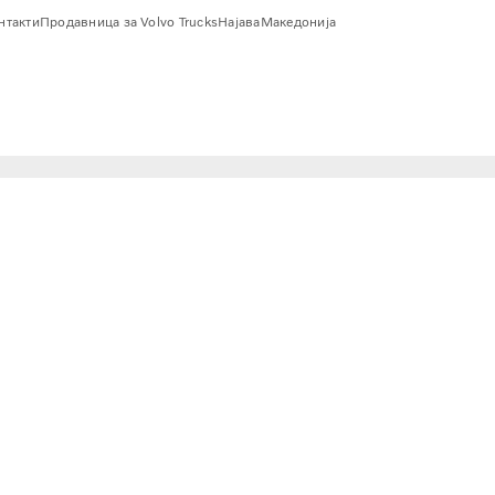
онтакти
Продавница за Volvo Trucks
Најава
Македонија
дготвеност за широк спектар на