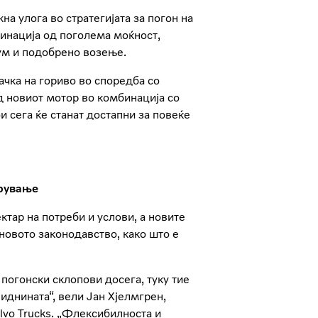
 улога во стратегијата за погон на
бинација од поголема моќност,
ум и подобрено возење.
чка на гориво во споредба со
д новиот мотор во комбинација со
и сега ќе станат достапни за повеќе
орување
ктар на потреби и услови, а новите
 новото законодавство, како што е
погонски склопови досега, туку тие
иднината“, вели Јан Хјелмгрен,
lvo Trucks. „Флексибилноста и