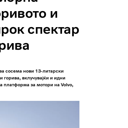
оривото и
ирок спектар
орива
два сосема нови 13-литарски
и горива, вклучувајќи и идни
а платформа за мотори на Volvo,