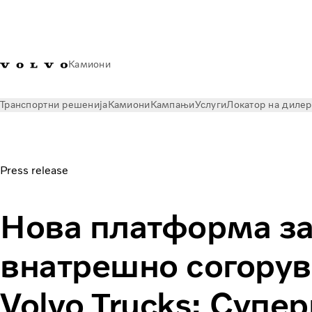
Камиони
Транспортни решенија
Камиони
Кампањи
Услуги
Локатор на диле
News
Press releases
Нова платформа за мотор со внатрешно согорување на V
Press release
алтернативни горива
Нова платформа за
внатрешно согорув
Volvo Trucks: Супе