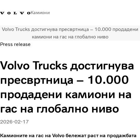
Камиони
Volvo Trucks достигнува пресвртница – 10.000 продадени
Volvo Trucks - Македонија -
Продавница за Volvo
Најава
Македонија
камиони на гас на глобално ниво
Контакти
Trucks
Press release
Транспортни решенија
Volvo Trucks достигнува
Камиони
Кампањи
пресвртница – 10.000
Услуги
Локатор на дилери
продадени камиони на
News
гас на глобално ниво
За нас
Volvo Truck Builder
Контактирајте нѐ
2026-02-17
Камионите на гас на Volvo бележат раст на продажбата