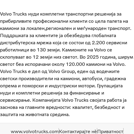
Volvo Trucks нуди комплетни транспортни решенија за
прибирливите професионални клиенти со цела палета на
камиони за локален,регионален и меѓународен транспорт.
Поддршката за клиентите ја обезбедува глобалната
дистрибутерска мрежа која се состои од 2.200 сервисни
работилници во 130 земји. Камионите на Volvo се
склопуваат во 12 земји низ светот. Во 2025 година, ширум
светот беа испорачани околу 120.000 камиони на Volvo.
Volvo Trucks е дел од Volvo Group, еден од водечките
светски производители на камиони, автобуси, градежна
опрема и поморски и индустриски мотори. Групацијата
нуди и комплетни решенија за финансирање и
сервисирање. Компанијата Volvo Trucks својата работа ја
заснова на главните вредности: квалитет, безбедност и
заштита на животната средина.
www.volvotrucks.com
Контактирајте нѐ
Приватност