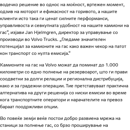
водечко решение во однос на моќност, вртежен момент,
одзив на моторот и ефикасност на горивото, а нашите
клиенти исто така ги ценат силните перформанси,
управливоста и севкупната удобност на нашите камиони на
гас“, изјави Jan Hjelmgren, директор за управување со
производи во Volvo Trucks. „Гледаме значителен
потенцијал за камионите на гас како важен чекор на патот
кон транспорт со нулта емисија.“
Камионите на гас на Volvo можат да поминат до 1.000
километри со едно полнење на резервоарот, што ги прави
соодветни за долги релации и регионална дистрибуција,
како и за градежни операции. Тие претставуваат практична
алтернатива на други решенија со ниски емисии во време
кога транспортните оператори и нарачателите на превоз
бараат поодржливи опции.
Во повеќе земји веќе постои добро развиена мрежа на
станици за полнење гас, со брзо проширување на