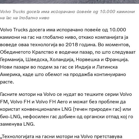
Volvo Trucks досега има испорачано повеќе од 10.000 камиони
на гас на глобално ниво
Volvo Trucks досега има испорачано повеќе од 10.000
камиони на гас на глобално ниво, откако компанијата ја
воведе оваа технологија во 2018 година. Во моментов,
Обединетото Кралство е водечки пазар, по што следуваат
Германија, Шведска, Холандија, Норвешка и Франција.
Нови пазари во подем за гас се Индија и Латинска
Америка, каде што обемот на продажба континуирано
расте.
Гасните мотори на Volvo се нудат во тешките серии Volvo
FM, Volvo FH и Volvo FH Aero и можат без проблем да
користат конвенционален LNG (течен природен гас) или
био-LNG, нефосилен гас добиен од органски отпад кој го
заменува LNG.
„Технологијата на гасни мотори на Volvo претставува