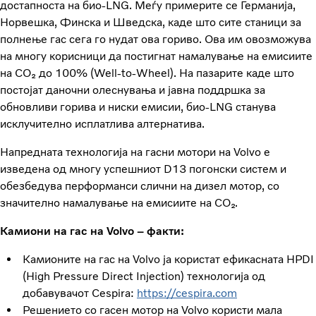
достапноста на био-LNG. Меѓу примерите се Германија,
Норвешка, Финска и Шведска, каде што сите станици за
полнење гас сега го нудат ова гориво. Ова им овозможува
на многу корисници да постигнат намалување на емисиите
на CO₂ до 100% (Well-to-Wheel). На пазарите каде што
постојат даночни олеснувања и јавна поддршка за
обновливи горива и ниски емисии, био-LNG станува
исклучително исплатлива алтернатива.
Напредната технологија на гасни мотори на Volvo е
изведена од многу успешниот D13 погонски систем и
обезбедува перформанси слични на дизел мотор, со
значително намалување на емисиите на CO₂.
Камиони на гас на Volvo – факти:
Камионите на гас на Volvo ја користат ефикасната HPDI
(High Pressure Direct Injection) технологија од
добавувачот Cespira:
https://cespira.com
Решението со гасен мотор на Volvo користи мала