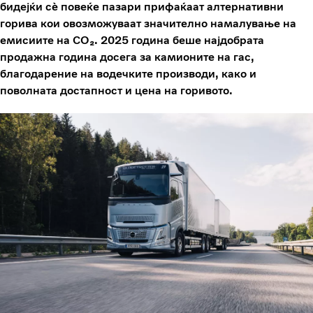
бидејќи сè повеќе пазари прифаќаат алтернативни
горива кои овозможуваат значително намалување на
емисиите на CO₂. 2025 година беше најдобрата
продажна година досега за камионите на гас,
благодарение на водечките производи, како и
поволната достапност и цена на горивото.