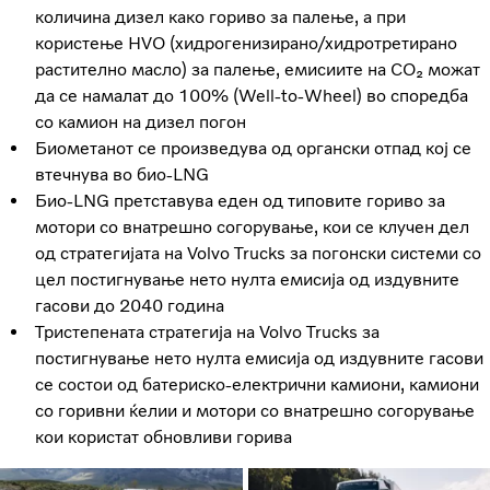
количина дизел како гориво за палење, а при
користење HVO (хидрогенизирано/хидротретирано
растително масло) за палење, емисиите на CO₂ можат
да се намалат до 100% (Well-to-Wheel) во споредба
со камион на дизел погон
Биометанот се произведува од органски отпад кој се
втечнува во био-LNG
Био-LNG претставува еден од типовите гориво за
мотори со внатрешно согорување, кои се клучен дел
од стратегијата на Volvo Trucks за погонски системи со
цел постигнување нето нулта емисија од издувните
гасови до 2040 година
Тристепената стратегија на Volvo Trucks за
постигнување нето нулта емисија од издувните гасови
се состои од батериско-електрични камиони, камиони
со горивни ќелии и мотори со внатрешно согорување
кои користат обновливи горива