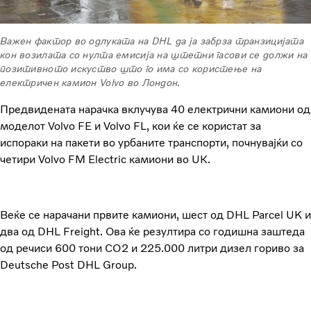
Важен фактор во одлуката на DHL да ја забрза транзицијата
кон возилата со нулта емисија на штетни гасови се должи на
позитивното искуство што го има со користење на
електричен камион Volvo во Лондон.
Предвидената нарачка вклучува 40 електрични камиони од
моделот Volvo FE и Volvo FL, кои ќе се користат за
испораки на пакети во урбаните транспорти, почнувајќи со
четири Volvo FM Electric камиони во UК.
Веќе се нарачани првите камиони, шест од DHL Parcel UK и
два од DHL Freight. Ова ќе резултира со годишна заштеда
од речиси 600 тони CO2 и 225.000 литри дизел гориво за
Deutsche Post DHL Group.