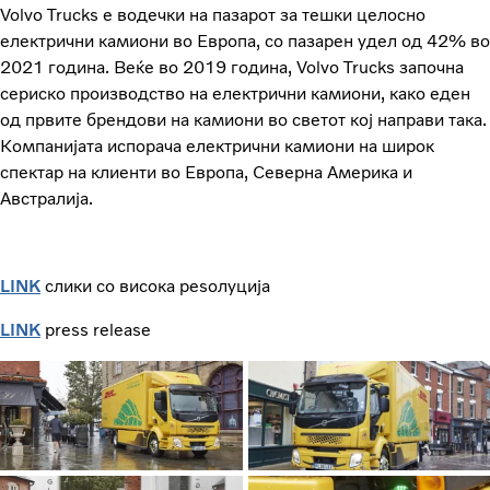
Volvo Trucks е водечки на пазарот за тешки целосно
електрични камиони во Европа, со пазарен удел од 42% во
2021 година. Веќе во 2019 година, Volvo Trucks започна
сериско производство на електрични камиони, како еден
од првите брендови на камиони во светот кој направи така.
Компанијата испорача електрични камиони на широк
спектар на клиенти во Европа, Северна Америка и
Австралија.
LINK
слики со висока реѕолуција
LINK
press release