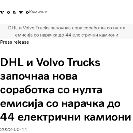
Камиони
DHL и Volvo Trucks започнаа нова соработка со нулта
Volvo Trucks - Македонија -
Продавница за Volvo
Најава
Македонија
емисија со нарачка до 44 електрични камиони
Контакти
Trucks
Press release
Транспортни решенија
DHL и Volvo Trucks
Камиони
Кампањи
започнаа нова
Услуги
Локатор на дилери
соработка со нулта
News
емисија со нарачка до
За нас
Volvo Truck Builder
44 електрични камиони
Контактирајте нѐ
2022-05-11