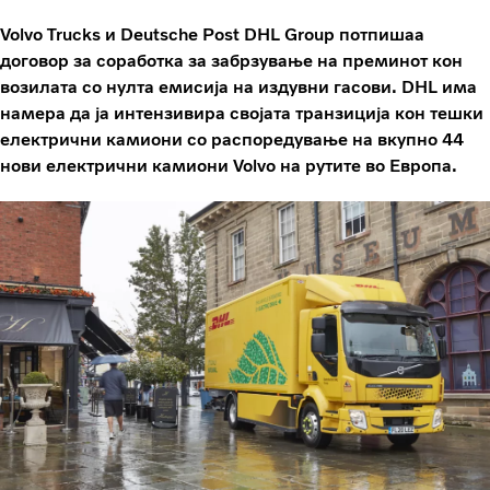
Volvo Trucks и Deutsche Post DHL Group потпишаа
договор за соработка за забрзување на преминот кон
возилата со нулта емисија на издувни гасови. DHL има
намера да ја интензивира својата транзиција кон тешки
електрични камиони со распоредување на вкупно 44
нови електрични камиони Volvo на рутите во Европа.