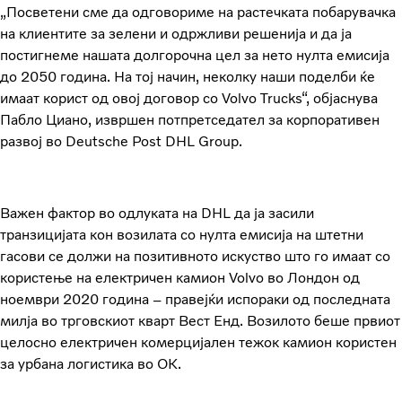
„Посветени сме да одговориме на растечката побарувачка
на клиентите за зелени и одржливи решенија и да ја
постигнеме нашата долгорочна цел за нето нулта емисија
до 2050 година. На тој начин, неколку наши поделби ќе
имаат корист од овој договор со Volvo Trucks“, објаснува
Пабло Циано, извршен потпретседател за корпоративен
развој во Deutsche Post DHL Group.
Важен фактор во одлуката на DHL да ја засили
транзицијата кон возилата со нулта емисија на штетни
гасови се должи на позитивното искуство што го имаат со
користење на електричен камион Volvo во Лондон од
ноември 2020 година – правејќи испораки од последната
милја во трговскиот кварт Вест Енд. Возилото беше првиот
целосно електричен комерцијален тежок камион користен
за урбана логистика во ОК.