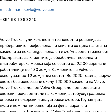
milutin.marinkovic@volvo.com
+381 63 10 90 245
Volvo Trucks нуди комплетни транспортни решенија за
прибирливите професионални клиенти со цела палета на
камиони за локален,регионален и меѓународен транспорт.
Поддршката за клиентите ја обезбедува глобалната
дистрибутерска мрежа која се состои од 2.200 сервисни
работилници во 130 земји. Камионите на Volvo се
склопуваат во 12 земји низ светот. Во 2025 година, ширум
светот беа испорачани околу 120.000 камиони на Volvo.
Volvo Trucks е дел од Volvo Group, еден од водечките
светски производители на камиони, автобуси, градежна
опрема и поморски и индустриски мотори. Групацијата
нуди и комплетни решенија за финансирање и
сервисирање. Компанијата Volvo Trucks својата работа ја