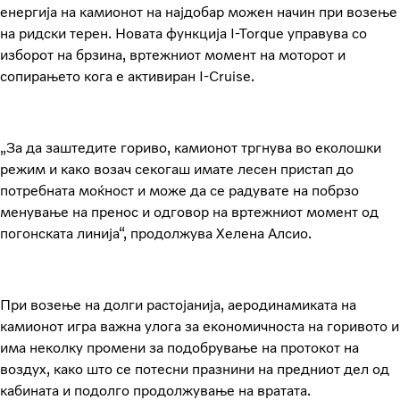
енергија на камионот на најдобар можен начин при возење
на ридски терен. Новата функција I-Torque управува со
изборот на брзина, вртежниот момент на моторот и
сопирањето кога е активиран I-Cruise.
„За да заштедите гориво, камионот тргнува во еколошки
режим и како возач секогаш имате лесен пристап до
потребната моќност и може да се радувате на побрзо
менување на пренос и одговор на вртежниот момент од
погонската линија“, продолжува Хелена Алсио.
При возење на долги растојанија, аеродинамиката на
камионот игра важна улога за економичноста на горивото и
има неколку промени за подобрување на протокот на
воздух, како што се потесни празнини на предниот дел од
кабината и подолго продолжување на вратата.