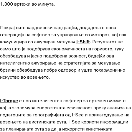
1.300 вртежи во минута.
Покрај сите хардверски надградби, додадена е нова
генерација на софтвер за управување со моторот, кој пак
комуницира со ажуриран менувач
I-Shift
. Резултатот не
само што ја подобрува економичноста на горивото, туку
обезбедува и јасно подобрена возност, бидејќи ова
интелигентно ажурирање на стратегијата за менување
брзини обезбедува побрз одговор и уште похармонично
искуство во возењето.
I-Torque
е нов интелигентен софтвер за вртежен момент
кој ја зголемува енергетската ефикасност преку анализа на
податоците за топографијата од I-See и прилагодување на
возењето на вистинската рута. I-See користи информации
за планираната рута за да ја искористи кинетичката