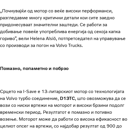
„Почнувајќи од мотор со веќе високи перформанси,
разгледавме многу критични детали кои сите заедно
придонесуваат значителни заштеди. Се работи за
добивање повеќе употреблива енергија од секоја капка
гориво“, вели Helena Alsiö, потпретседател на управување
со производи за погон на Volvo Trucks.
Помазно, попаметно и побрзо
Срцето на I-Save е 13-литарскиот мотор со технологијата
на Volvo турбо соединение,
D13TC
, што овозможува да се
вози со ниски вртежи на моторот и високи брзини подолг
временски период. Резултатот е помазно и потивко
возење. Моторот може да работи со висока ефикасност во
целиот опсег на вртежи, со најдобар резултат од 900 до