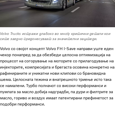
Volvo Trucks истражи длабоко во многу критични детали кои
сите заедно придонесуваат за значителни заштеди.
Volvo со својот концепт Volvo FH I-Save направи уште еден
чекор понапред за да обезбеди целосна оптимизација на
процесот на согорување на моторите со прилагодување на
инјекторите, компресијата и брегаста осовина конкретно на
рафинираните и уникатни нови клипови со брановидна
шема. Целосната тежина и внатрешното триење исто така
се намалени. Турбо полначот со високи перформанси и
пумпата за масло добија надградби, па дури и филтрите за
масло, гориво и воздух имаат патентирани префинетост за
подобри перформанси.