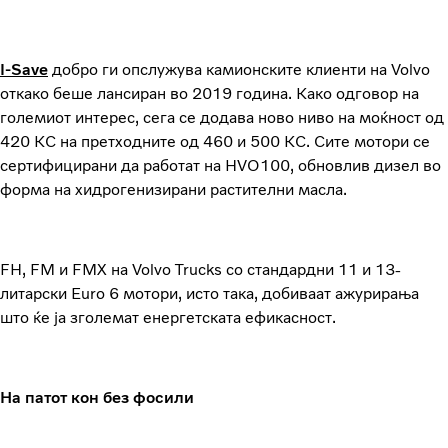
I-Save
добро ги опслужува камионските клиенти на Volvo
откако беше лансиран во 2019 година. Како одговор на
големиот интерес, сега се додава ново ниво на моќност од
420 КС на претходните од 460 и 500 КС. Сите мотори се
сертифицирани да работат на HVO100, обновлив дизел во
форма на хидрогенизирани растителни масла.
FH, FM и FMX на Volvo Trucks со стандардни 11 и 13-
литарски Euro 6 мотори, исто така, добиваат ажурирања
што ќе ја зголемат енергетската ефикасност.
На патот кон без фосили