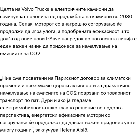
Целта на Volvo Trucks е електричните камиони да
сочинуваат половина од продажбата на камиони во 2030
година. Сепак, моторот со внатрешно согорување ќе
продолжи да игра улога, а подобрената ефикасност што
доаѓа од овие нови I-Save напредок во погонската линија е
еден важен начин да придонесе за намалување на
емисиите на CO2.
„Ние сме посветени на Парискиот договор за климатски
промени и преземаме цврсти активности за драматично
намалување на емисиите на CO2 поврзани со товарниот
транспорт по пат. Дури и ако ја гледаме
електромобилноста како главно решение во подолга
перспектива, енергетски ефикасните мотори со
согорување ќе продолжат да даваат важен придонес уште
многу години“, заклучува Helena Alsiö.