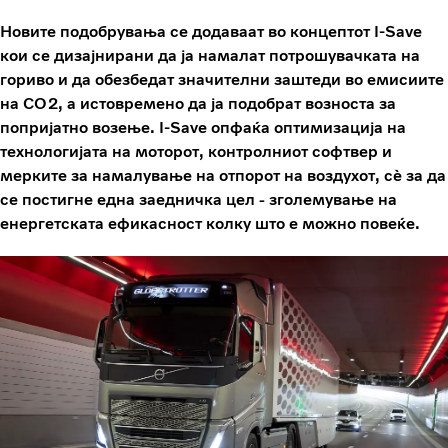
Новите подобрувања се додаваат во концептот I-Save
кои се дизајнирани да ја намалат потрошувачката на
гориво и да обезбедат значителни заштеди во емисиите
на CO2, а истовремено да ја подобрат возноста за
попријатно возење. I-Save опфаќа оптимизација на
технологијата на моторот, контролниот софтвер и
мерките за намалување на отпорот на воздухот, сè за да
се постигне една заедничка цел - зголемување на
енергетската ефикасност колку што е можно повеќе.