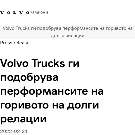
Камиони
Volvo Trucks ги подобрува перформансите на горивото на
Volvo Trucks - Македонија -
Продавница за Volvo
Најава
Македонија
долги релации
Контакти
Trucks
Press release
Транспортни решенија
Volvo Trucks ги
Камиони
Кампањи
подобрува
Услуги
Локатор на дилери
перформансите на
News
горивото на долги
За нас
Volvo Truck Builder
релации
Контактирајте нѐ
2022-02-21