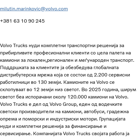
milutin.marinkovic@volvo.com
+381 63 10 90 245
Volvo Trucks нуди комплетни транспортни решенија за
прибирливите професионални клиенти со цела палета на
камиони за локален,регионален и меѓународен транспорт.
Поддршката за клиентите ја обезбедува глобалната
дистрибутерска мрежа која се состои од 2.200 сервисни
работилници во 130 земји. Камионите на Volvo се
склопуваат во 12 земји низ светот. Во 2025 година, ширум
светот беа испорачани околу 120.000 камиони на Volvo.
Volvo Trucks е дел од Volvo Group, еден од водечките
светски производители на камиони, автобуси, градежна
опрема и поморски и индустриски мотори. Групацијата
нуди и комплетни решенија за финансирање и
сервисирање. Компанијата Volvo Trucks својата работа ја