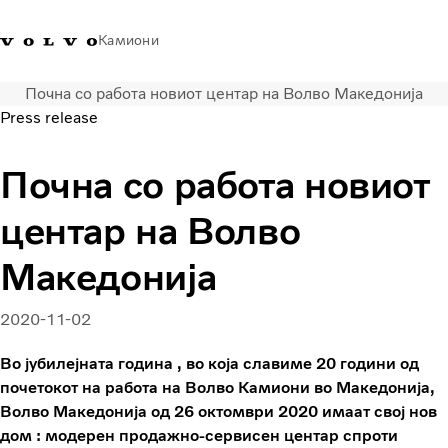
Камиони
Почна со работа новиот центар на Волво Македонија
Volvo Trucks - Македонија -
Продавница за Volvo
Најава
Македонија
Press release
Контакти
Trucks
Почна со работа новиот
Транспортни решенија
Камиони
центар на Волво
Кампањи
Услуги
Македонија
Локатор на дилери
News
2020-11-02
За нас
Volvo Truck Builder
Во јубилејната година , во која славиме 20 години од
Контактирајте нѐ
почетокот на работа на Волво Камиони во Македонија,
Волво Македонија од 26 октомври 2020 имаат свој нов
дом : модерен продажно-сервисен центар спроти