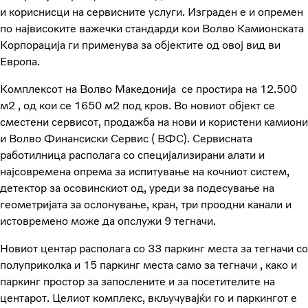
и кориснисци на сервисните услуги. Изграден е и опремен
по највисоките важечки стандарди кои Волво Камионската
Корпорација ги применува за објектите од овој вид ви
Европа.
Комплексот на Волво Македонија се простира на 12.500
м2 , од кои се 1650 м2 под кров. Во новиот објект се
сместени сервисот, продажба на нови и користени камиони
и Волво Финансиски Сервис ( ВФС). Сервисната
работилница располага со специјализирани алати и
најсовремена опрема за испитување на кочниот систем,
детектор за осовинскиот од, уреди за подесување на
геометријата за ослонување, кран, три проодни канали и
истовремено може да опслужи 9 тегначи.
Новиот центар располага со 33 паркинг места за тегначи со
полуприколка и 15 паркинг места само за тегначи , како и
паркинг простор за запослените и за посетителите на
центарот. Целиот комплекс, вкључувајќи го и паркингот е