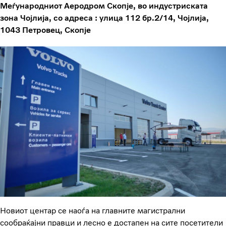
Меѓународниот Aеродром Скопјe, во индустриската
зона Чојлија, со адреса : улица 112 бр.2/14, Чојлија,
1043 Петровец, Скопје
Новиот центар се наоѓа на главните магистрални
сообраќајни правци и лесно е достапен на сите посетители