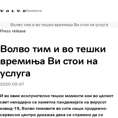
Камиони
Волво тим и во тешки времиња Ви стои на услуга
Volvo Trucks - Македонија -
Продавница за Volvo
Најава
Македонија
Press release
Контакти
Trucks
Волво тим и во тешки
Транспортни решенија
Камиони
времиња Ви стои на
Кампањи
Услуги
услуга
Локатор на дилери
News
2020-05-07
За нас
Volvo Truck Builder
И во овие исклучително тешки моменти кои во целиот
Контактирајте нѐ
свет ненадејно се наметна пандемијата на вирусот
ковид-19, Волво тимовите во сите наши продажно-
сервисни центри докажаа дека се спремни да со