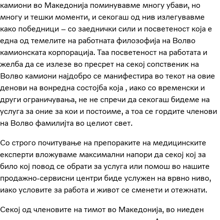
камиони во Македонија поминувавме многу убави, но
многу и тешки моменти, и секогаш од нив излегувавме
како победници – со заеднички сили и посветеност која е
една од темелите на работната филозофија на Волво
камионската корпорација. Таа посветеност на работата и
желба да се излезе во пресрет на секој сопственик на
Волво камиони најдобро се манифестира во текот на овие
денови на вонредна состојба која , иако со временски и
други ограничувања, не не спречи да секогаш бидеме на
услуга за оние за кои и постоиме, а тоа се гордите членови
на Волво фамилијта во целиот свет.
Со строго почитување на препораките на медицинските
експерти вложуваме максимални напори да секој кој за
било кој повод се обрати за услуга или помош во нашите
продажно-сервисни центри биде услужен на врвно ниво,
иако условите за работа и живот се сменети и отежнати.
Секој од членовите на тимот во Македонија, во ниеден