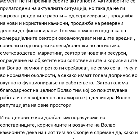
момент не ги прекина своите активности. Активностите се
прилагодени на актуелната ситуација, но така да не ги
загрозат редовните работи – од сервисирање , продажба
на нови и користени камиони, продажба на резервни
делови до финансирање. Голема помош и подршка на
комерцијалните сектори овозможуваат и нашите вредни ,
совесни и одговорни колеги/колешки во логистика,
сметководство, маркетинг, сектор за човечки ресурси,
одржување на објкетите кои сопствениците и корисниците
на Волво камиони ретко ги среќаваат, не само сега , туку и
во нормални околности, а секако имаат голем допринос во
вкупното фунционирање на работењето...Затоа голема
благодарност на целиот Волво тим кој со пожртвувана
работа и несекојдневно ангажирање ја дефинира Волво
репутацијата на овие простори.
И во деновите кои доаѓаат им порачуваме на
сопствениците, корисниците и возачите на Волво
камионите дека нашиот тим во Скопје е спремен да, како и