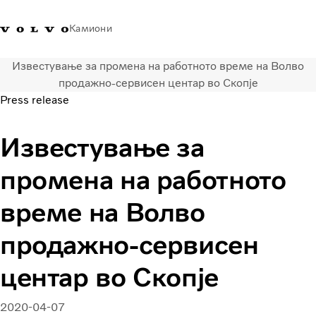
Камиони
Известување за промена на работното време на Волво
Volvo Trucks - Македонија -
Продавница за Volvo
Најава
Македонија
продажно-сервисен центар во Скопје
Контакти
Trucks
Press release
Транспортни решенија
Известување за
Камиони
Кампањи
промена на работното
Услуги
Локатор на дилери
време на Волво
News
продажно-сервисен
За нас
Volvo Truck Builder
центар во Скопје
Контактирајте нѐ
2020-04-07