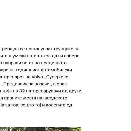
 треба да се поставуваат трупците на
ите шумски патишта за да ги собере
о направи вешт во прецизното
евари на годишниот автомобилски
атпреварот на Volvo „Супер еко
 „Предизвик за возачи“, а оваа
енција на 32 натпреварувачи од други
 за врвните места на шведското
ја за тоа, зошто тој и колегите од