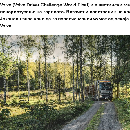
Volvo (Volvo Driver Challenge World Final) и е вистински
искористување на горивото. Возачот и сопственик на ка
Јохансон знае како да го извлече максимумот од секоја
Volvo.