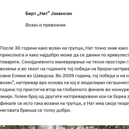
Берт „Нат“ Јохансон
Возач и превозник
После 30 години како возач на трупци, Нат точно знае како
приколката и како најдобро може да се движи по кривулест
товарите. Секојдневното маневрирање на тесни простори г
возење и во текот на годините тој победи на бројни натпр
саем Елмиа во Шведска. Во 2009 година, тој победи и на н
возач“, натпревар врз основа на кој е моделиран сегашниот
година тој пристигна втор на глобалното финале во конкур
земји. Голем број од другите натпреварувачи кои се бореа
финале се исто така возачи на трупци, а Нат има своја теори
неговата бранша се толку добри.